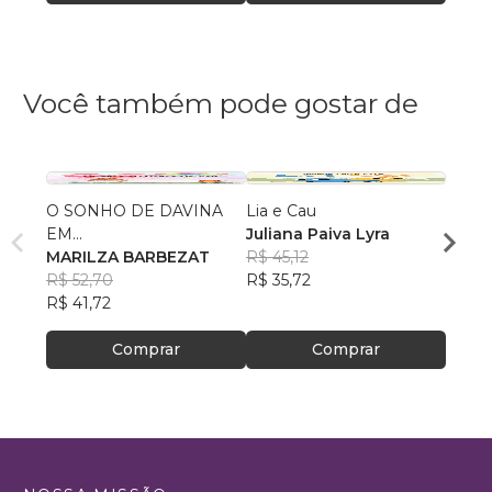
Você também pode gostar de
O SONHO DE DAVINA
Lia e Cau
As Av
EM...
Juliana Paiva Lyra
de Jo
MARILZA BARBEZAT
R$ 45,12
Rodri
R$ 52,70
R$ 35,72
Marti
R$ 36
R$ 41,72
R$ 29
Comprar
Comprar