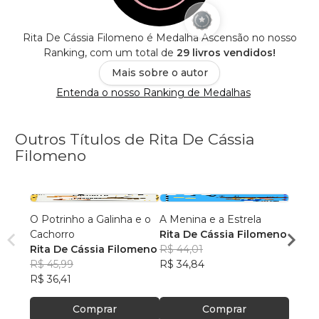
Rita De Cássia Filomeno é Medalha Ascensão no nosso
Ranking, com um total de
29 livros vendidos!
Mais sobre o autor
Entenda o nosso Ranking de Medalhas
Outros Títulos de Rita De Cássia
Filomeno
O Potrinho a Galinha e o
A Menina e a Estrela
A Nav
Cachorro
Rita De Cássia Filomeno
Rita 
Rita De Cássia Filomeno
R$ 44,01
R$ 49
R$ 45,99
R$ 34,84
R$ 38
R$ 36,41
Comprar
Comprar