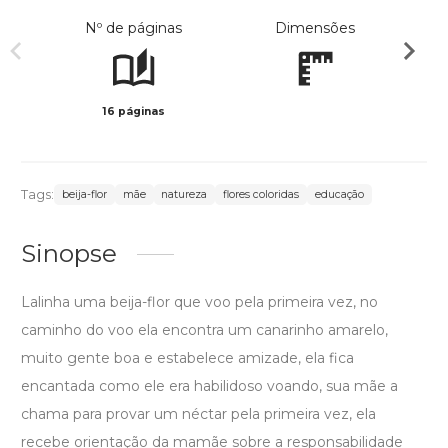
Nº de páginas
Dimensões
16 páginas
Col
Tags:
beija-flor
mãe
natureza
flores coloridas
educação
Sinopse
Lalinha uma beija-flor que voo pela primeira vez, no
caminho do voo ela encontra um canarinho amarelo,
muito gente boa e estabelece amizade, ela fica
encantada como ele era habilidoso voando, sua mãe a
chama para provar um néctar pela primeira vez, ela
recebe orientação da mamãe sobre a responsabilidade