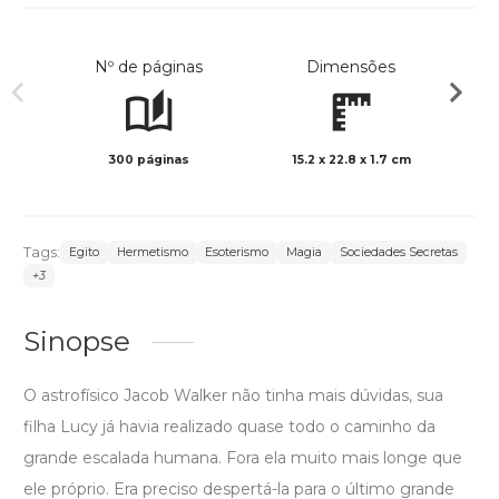
Nº de páginas
Dimensões
300 páginas
15.2 x 22.8 x 1.7 cm
Preto 
Tags:
Egito
Hermetismo
Esoterismo
Magia
Sociedades Secretas
+3
Sinopse
O astrofísico Jacob Walker não tinha mais dúvidas, sua
filha Lucy já havia realizado quase todo o caminho da
grande escalada humana. Fora ela muito mais longe que
ele próprio. Era preciso despertá-la para o último grande