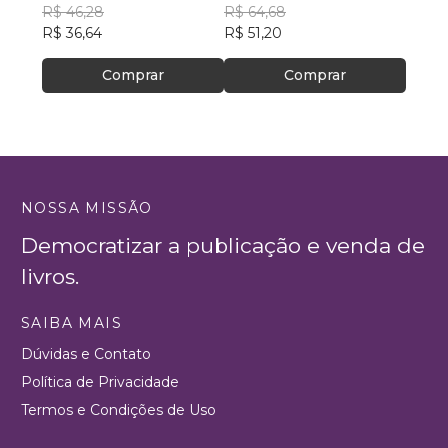
R$ 46,28
R$ 64,68
PhD
R$ 10
R$ 36,64
R$ 51,20
R$ 85
Comprar
Comprar
NOSSA MISSÃO
Democratizar a publicação e venda de
livros.
SAIBA MAIS
Dúvidas e Contato
Política de Privacidade
Termos e Condições de Uso