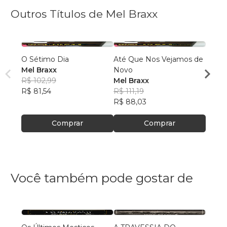
Outros Títulos de Mel Braxx
O Sétimo Dia
Até Que Nos Vejamos de
O Est
Mel Braxx
Novo
Mel B
R$ 102,99
Mel Braxx
R$ 98
R$ 81,54
R$ 111,19
R$ 78
R$ 88,03
Comprar
Comprar
Você também pode gostar de