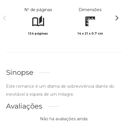
Nº de páginas
Dimensões
124 páginas
14 x 21 x 0.7 cm
Preto 
Sinopse
Este romance é um drama de sobrevivência diante do
inevitável à espera de um milagre.
Avaliações
Não há avaliações ainda.