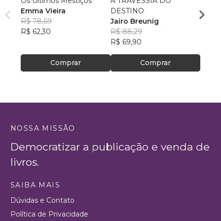
Os Últimos Mestiços
A TRAVESSIA DO
Fúria
Emma Vieira
DESTINO
Patri
R$ 78,69
Jairo Breunig
R$ 69
R$ 62,30
R$ 88,29
R$ 54
R$ 69,90
Comprar
Comprar
NOSSA MISSÃO
Democratizar a publicação e venda de
livros.
SAIBA MAIS
Dúvidas e Contato
Política de Privacidade