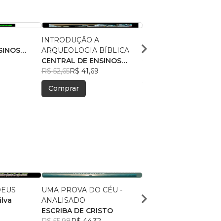
INTRODUÇÃO A
PARAPSICOLOGIA BÍ
SINOS
ARQUEOLOGIA BÍBLICA
CENTRAL DE ENSINO
CENTRAL DE ENSINOS
BÍBLICOS
R$ 55,55
R$ 43,98
BÍBLICOS
R$ 52,65
R$ 41,69
Comprar
Comprar
DEUS
UMA PROVA DO CÉU -
"Frutos do Espírito: Viv
ilva
ANALISADO
Plenitude de Deus"
ESCRIBA DE CRISTO
Marcos Melo