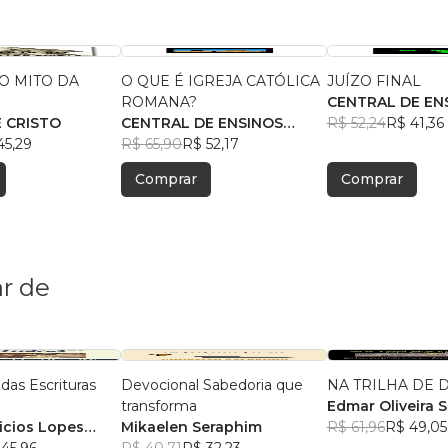
 O MITO DA
O QUE É IGREJA CATÓLICA
JUÍZO FINAL
O
ROMANA?
CENTRAL DE EN
E CRISTO
CENTRAL DE ENSINOS
BÍBLICOS
R$ 52,24
R$ 41,36
45,29
BÍBLICOS
R$ 65,90
R$ 52,17
Comprar
Comprar
r de
das Escrituras
Devocional Sabedoria que
NA TRILHA DE 
transforma
Edmar Oliveira S
icios Lopes
Mikaelen Seraphim
R$ 61,96
R$ 49,05