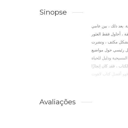
Sinopse
 الإنجيلية. بعد ذلك ، بين عامي
1994 قيقة ، أحاول فقط العثور
م 2015 إلى 2023 كرست حياتي للكتابة بشكل مكثف ، ونشرت
قد مرت أكثر من 30 عامًا من الكتابة بشكل رئيسي حول مواضيع
المسيحية ودليل للحياة
رجع كتابي ، بالنسبة لحجم الكتاب ، فقد كان إنجازًا
Avaliações