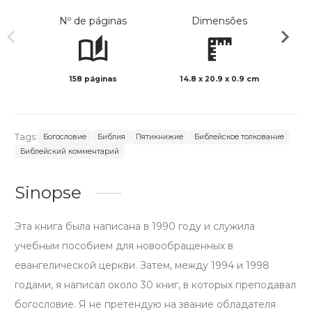
Nº de páginas
Dimensões
158 páginas
14.8 x 20.9 x 0.9 cm
Preto 
Tags:
Богословие
Библия
Пятикнижие
Библейское толкование
Библейский комментарий
Sinopse
Эта книга была написана в 1990 году и служила
учебным пособием для новообращенных в
евангелической церкви. Затем, между 1994 и 1998
годами, я написал около 30 книг, в которых преподавал
богословие. Я не претендую на звание обладателя