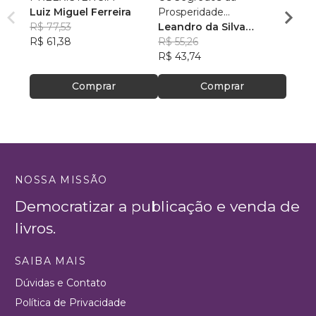
Luiz Miguel Ferreira
Prosperidade
Ediçã
R$ 77,53
Encontrados na Bíblia
Leandro da Silva
Devai
R$ 61,38
Martins
R$ 55,26
R$ 81
R$ 43,74
R$ 64
Comprar
Comprar
NOSSA MISSÃO
Democratizar a publicação e venda de
livros.
SAIBA MAIS
Dúvidas e Contato
Política de Privacidade