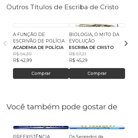
Outros Títulos de Escriba de Cristo
A FUNÇÃO DE
BIOLOGIA, O MITO DA
O QU
ESCRIVÃO DE POLÍCIA
EVOLUÇÃO
CATÓ
ACADEMIA DE POLÍCIA
ESCRIBA DE CRISTO
CENT
R$ 54,30
R$ 57,21
BÍBL
R$ 65
R$ 42,99
R$ 45,29
R$ 52
Comprar
Comprar
Você também pode gostar de
PREEXISTÊNCIA
Os Segredos da
Texto