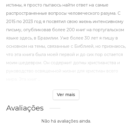
истины, я просто пытаюсь найти ответ на самые
распространенные вопросы человеческого разума. С
2015 по 2023 год я посвятил свою жизнь интенсивному
письму, опубликовав более 200 книг на португальском
языке здесь, в Бразилии. Уже более 30 лет я пишу в
основном на темы, связанные с Библией, но признаюсь,
что эта книга была моей первой и до сих пор остается
моим шедевром. Он содержит догмы христианства и
руководство освященной жизни для христиан всего
мира. Эта книг ...
Ver mais
Avaliações
Não há avaliações ainda.