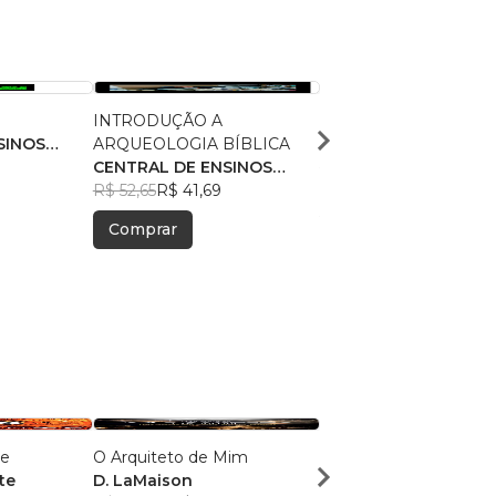
INTRODUÇÃO A
PARAPSICOLOGIA BÍ
SINOS
ARQUEOLOGIA BÍBLICA
CENTRAL DE ENSINO
CENTRAL DE ENSINOS
BÍBLICOS
R$ 55,55
R$ 43,98
BÍBLICOS
R$ 52,65
R$ 41,69
Comprar
Comprar
te
O Arquiteto de Mim
A retórica do Espírito 
te
D. LaMaison
da convicção à comu