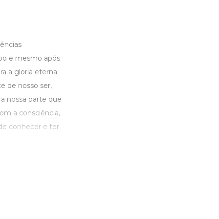
iências
rpo e mesmo após
a a gloria eterna
te de nosso ser,
 a nossa parte que
om a consciência,
de conhecer e ter