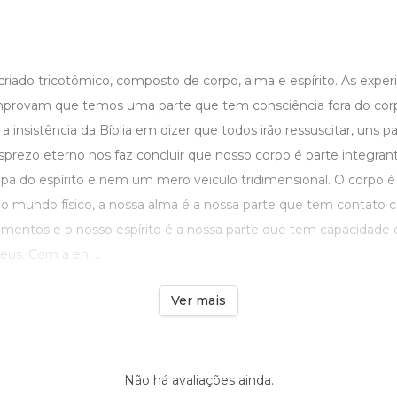
riado tricotômico, composto de corpo, alma e espírito. As exper
omprovam que temos uma parte que tem consciência fora do co
insistência da Bíblia em dizer que todos irão ressuscitar, uns par
sprezo eterno nos faz concluir que nosso corpo é parte integran
a do espírito e nem um mero veiculo tridimensional. O corpo é
 mundo físico, a nossa alma é a nossa parte que tem contato c
timentos e o nosso espírito é a nossa parte que tem capacidade 
s. Com a en ...
Ver mais
Não há avaliações ainda.