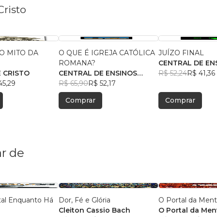
Cristo
 O MITO DA
O QUE É IGREJA CATÓLICA
JUÍZO FINAL
O
ROMANA?
CENTRAL DE EN
E CRISTO
CENTRAL DE ENSINOS
BÍBLICOS
R$ 52,24
R$ 41,36
45,29
BÍBLICOS
R$ 65,90
R$ 52,17
Comprar
Comprar
r de
al Enquanto Há
Dor, Fé e Glória
O Portal da Men
Cleiton Cassio Bach
O Portal da Men