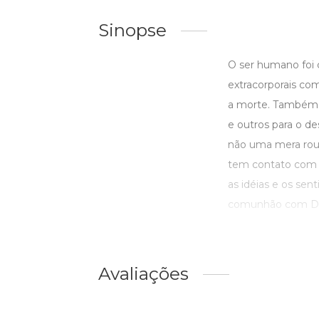
Sinopse
O ser humano foi c
extracorporais c
a morte. Também a 
e outros para o de
não uma mera roup
tem contato com o
as idéias e os sen
comunhão com Deu
Avaliações