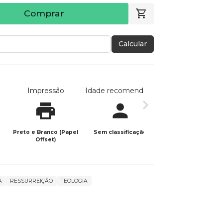
Comprar
Calcular
Impressão
Idade recomendada
Data de publicaç
Preto e Branco (Papel
Sem classificação
18/01/2024
Offset)
A
RESSURREIÇÃO
TEOLOGIA