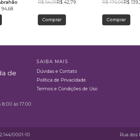
Abrahão
R$ 54,05
R$ 42,79
R$ 176,06
R$ 139,
 94,68
Comprar
Comprar
SAIBA MAIS
Dúvidas e Contato
da de
Política de Privacidade
Termos e Condições de Uso
s 8:00 às 17:00
52.144/0001-10
Rua dos I