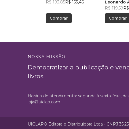
R$ 193,85
R$ 153,46
Leonardo 
R$ 119,59
R$
Comprar
Comprar
NOSSA MISSÃO
Democratizar a publicação e ven
livros.
Horário de atendimento: segunda à sexta-feira, da
loja@uiclap.com
UICLAP® Editora e Distribuidora Ltda - CNPJ 35.2