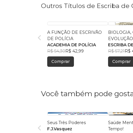
Outros Títulos de Escriba de 
A FUNÇÃO DE ESCRIVÃO
BIOLOGIA,
DE POLÍCIA
EVOLUÇÃ
ACADEMIA DE POLÍCIA
ESCRIBA D
R$ 54,30
R$ 42,99
R$ 57,21
R$ 
Comprar
Comprar
Você também pode gosta
Seus Três Poderes
Saúde Ment
F.J.Vasquez
Tempo!