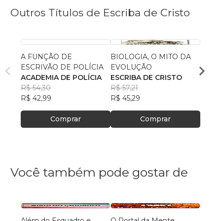
Outros Títulos de Escriba de Cristo
A FUNÇÃO DE
BIOLOGIA, O MITO DA
O QU
ESCRIVÃO DE POLÍCIA
EVOLUÇÃO
CATÓ
ACADEMIA DE POLÍCIA
ESCRIBA DE CRISTO
CENT
R$ 54,30
R$ 57,21
BÍBL
R$ 65
R$ 42,99
R$ 45,29
R$ 52
Comprar
Comprar
Você também pode gostar de
Além do Esquadro e
O Portal da Mente
Aqui 