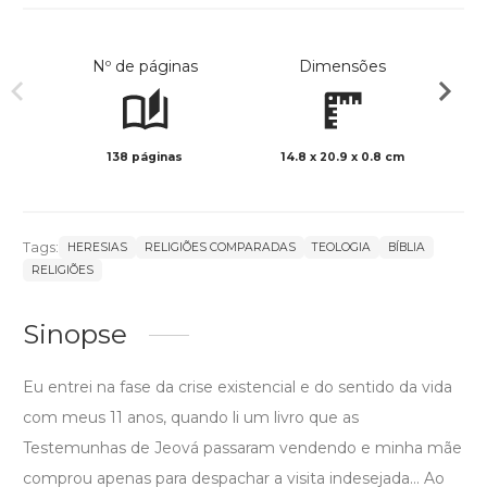
Nº de páginas
Dimensões
138 páginas
14.8 x 20.9 x 0.8 cm
Preto 
Tags:
HERESIAS
RELIGIÕES COMPARADAS
TEOLOGIA
BÍBLIA
RELIGIÕES
Sinopse
Eu entrei na fase da crise existencial e do sentido da vida
com meus 11 anos, quando li um livro que as
Testemunhas de Jeová passaram vendendo e minha mãe
comprou apenas para despachar a visita indesejada... Ao