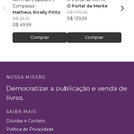
Compasso
O Portal da Mente
hom
Matheus Ricelly Pinto
R$ 176,06
Marc
R$ 63,15
R$ 139,39
Olivei
R$ 40
R$ 49,99
R$ 32
Comprar
Comprar
NOSSA MISSÃO
Democratizar a publicação e venda de
livros.
SAIBA MAIS
Dúvidas e Contato
Política de Privacidade