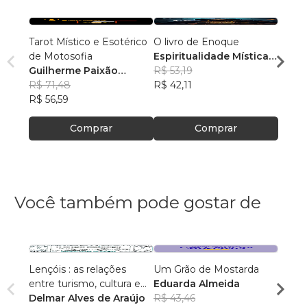
Tarot Místico e Esotérico
O livro de Enoque
Guati
de Motosofia
Espiritualidade Mística e
Guilh
Guilherme Paixão
Esotérica de Motosofia,
R$ 53,19
Camp
R$ 51,
Campelo
R$ 71,48
org,
R$ 42,11
R$ 40
R$ 56,59
Comprar
Comprar
Você também pode gostar de
Lençóis : as relações
Um Grão de Mostarda
Inteli
entre turismo, cultura e
Eduarda Almeida
Aulas 
ambiente
Delmar Alves de Araújo
R$ 43,46
PhD(c