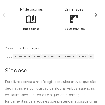
Nº de páginas
Dimensões
108 páginas
16 x 23 x 0.7 cm
Preto 
Educação
Categorias:
Tags:
língua latina
latim
romanos
latim e ensino
latinos
+1
Sinopse
Este livro aborda a morfologia dos substantivos que são
declináveis e a conjugação de alguns verbos essenciais
em latim, além de textos e algumas informações
fundamentais para aqueles que pretendem possuir uma