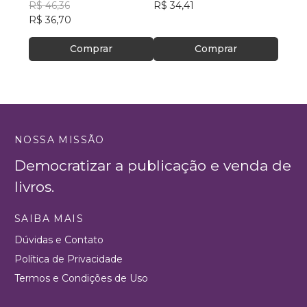
R$ 46,36
R$ 34,41
R$ 63
R$ 36,70
R$ 50
Comprar
Comprar
NOSSA MISSÃO
Democratizar a publicação e venda de
livros.
SAIBA MAIS
Dúvidas e Contato
Política de Privacidade
Termos e Condições de Uso