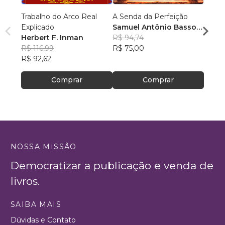
Trabalho do Arco Real
A Senda da Perfeição
Matri
Explicado
Samuel Antônio Basso
Myrts
Herbert F. Inman
Chiesa
R$ 94,74
R$ 10
R$ 116,99
R$ 75,00
R$ 81,
R$ 92,62
Comprar
Comprar
NOSSA MISSÃO
Democratizar a publicação e venda de
livros.
SAIBA MAIS
Dúvidas e Contato