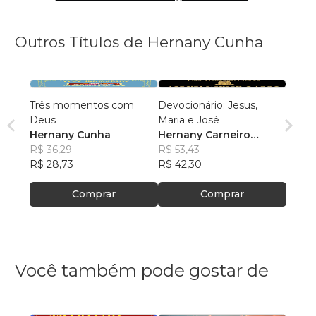
Outros Títulos de Hernany Cunha
Três momentos com
Devocionário: Jesus,
Deus
Maria e José
Hernany Cunha
Hernany Carneiro
R$ 36,29
Cunha
R$ 53,43
R$ 28,73
R$ 42,30
Comprar
Comprar
Você também pode gostar de