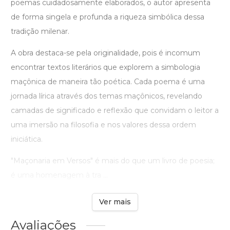
poemas cuidadosamente elaborados, o autor apresenta
de forma singela e profunda a riqueza simbólica dessa
tradição milenar.
A obra destaca-se pela originalidade, pois é incomum
encontrar textos literários que explorem a simbologia
maçônica de maneira tão poética. Cada poema é uma
jornada lírica através dos temas maçônicos, revelando
camadas de significado e reflexão que convidam o leitor a
uma imersão na filosofia e nos valores dessa ordem
iniciática.
"Maçonaria em Versos" é mais do que um livro de poesia;
é uma homenagem à tra ...
Ver mais
Avaliações