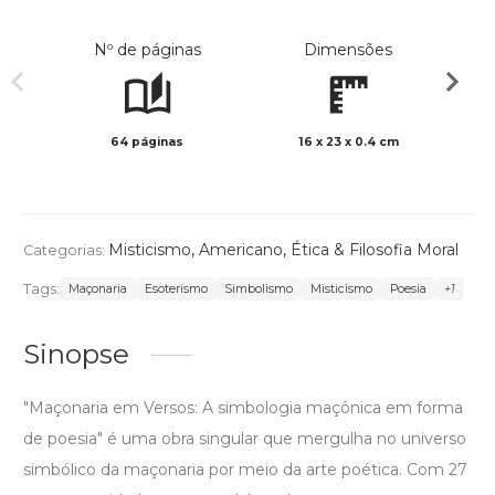
Nº de páginas
Dimensões
64 páginas
16 x 23 x 0.4 cm
Preto 
Misticismo
,
Americano
,
Ética & Filosofia Moral
Categorias:
Tags:
Maçonaria
Esoterismo
Simbolismo
Misticismo
Poesia
+1
Sinopse
"Maçonaria em Versos: A simbologia maçônica em forma
de poesia" é uma obra singular que mergulha no universo
simbólico da maçonaria por meio da arte poética. Com 27