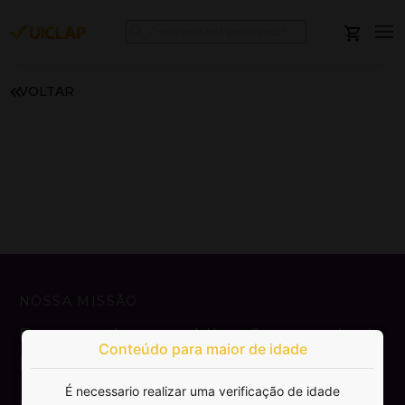
VOLTAR
NOSSA MISSÃO
Democratizar a publicação e venda de
Conteúdo para maior de idade
livros.
É necessario realizar uma verificação de idade
SAIBA MAIS