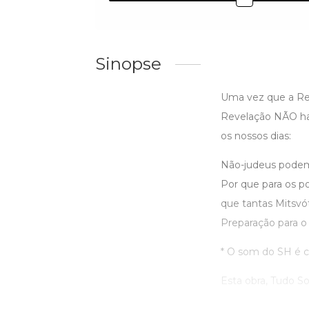
Sinopse
Uma vez que a Rev
Revelação NÃO hav
os nossos dias:
Não-judeus podem 
Por que para os p
que tantas Mitsvó
Preparação para o 
* O som do SH é
Esta obra, Tudo So