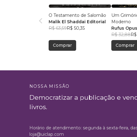
O Testamento de Salomão
Um Grimório
Malik El Shaddai Editorial
Moderno
R$ 63,59
R$ 50,35
Rufus Opu
R$ 32,88
R$
Comprar
Comprar
NOSSA MISSÃO
Democratizar a publicação e ven
livros.
Horário de atendimento: segunda à sexta-feira, da
loja@uiclap.com