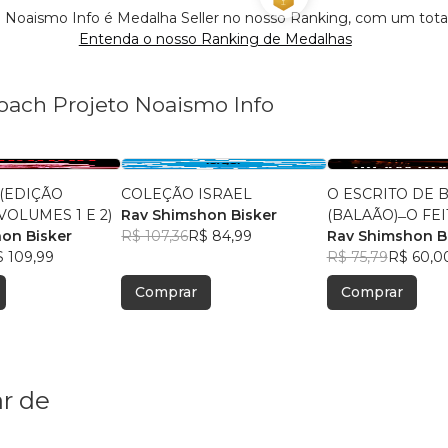
o Noaismo Info é Medalha Seller no nosso Ranking, com um tota
Entenda o nosso Ranking de Medalhas
Noach Projeto Noaismo Info
 (EDIÇÃO
COLEÇÃO ISRAEL
O ESCRITO DE 
VOLUMES 1 E 2)
Rav Shimshon Bisker
(BALAÃO) 
on Bisker
R$ 107,36
R$ 84,99
Rav Shimshon B
 109,99
R$ 75,79
R$ 60,0
Comprar
Comprar
r de