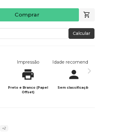
Comprar
Calcular
Impressão
Idade recomendada
Data de publicaç
Preto e Branco (Papel
Sem classificação
15/01/2024
Offset)
+2