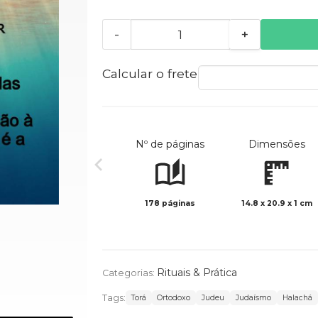
-
+
Calcular o frete
Nº de páginas
Dimensões
178 páginas
14.8 x 20.9 x 1 cm
Rituais & Prática
Categorias:
Tags:
Torá
Ortodoxo
Judeu
Judaísmo
Halachá