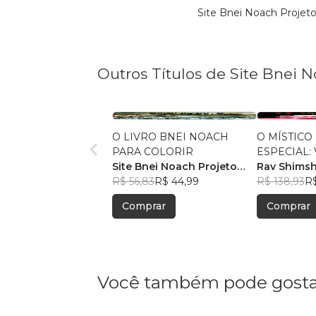
Site Bnei Noach Projet
Outros Títulos de Site Bnei 
O LIVRO BNEI NOACH
O MÍSTICO
PARA COLORIR
ESPECIAL: 
Site Bnei Noach Projeto
Rav Shimsh
Noaismo Info
R$ 56,83
R$ 44,99
R$ 138,93
R$
Comprar
Comprar
Você também pode gosta