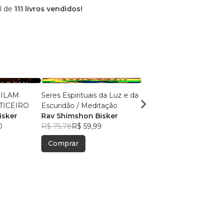
l de
111 livros vendidos!
BILAM
Seres Espirituais da Luz e da
O MÍSTICO 3 (EDIÇÃO
̶ O FEITICEIRO
Escuridão / Meditação
SEQUENCIAL DO 1+2)
isker
Rav Shimshon Bisker
Rav Shimshon Bisker
0
R$ 75,78
R$ 59,99
R$ 82,08
R$ 64,98
Comprar
Comprar