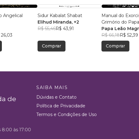
 Angelical
Sidur Kabalat Shabat
Manual do Exorcis
Elihud Miranda
, +2
Grimório do Papa
s
R$ 55,46
R$ 43,91
Papa Leão Mag
 26,03
R$ 66,18
R$ 52,39
Comprar
Comprar
SAIBA MAIS
Dúvidas e Contato
da de
Política de Privacidade
Termos e Condições de Uso
s 8:00 às 17:00