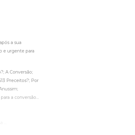
após a sua
o e urgente para
?; A Conversão;
13 Preceitos?; Por
 Anussim;
e para a conversão…
 ...