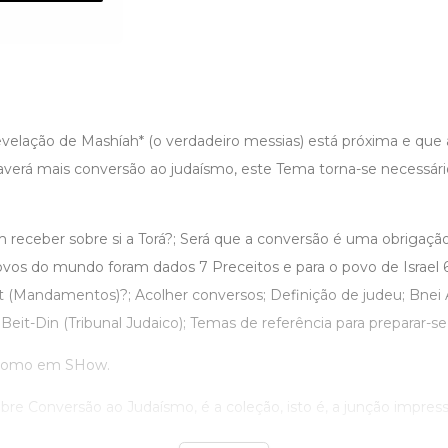
elação de Mashíah* (o verdadeiro messias) está próxima e que 
erá mais conversão ao judaísmo, este Tema torna-se necessári
receber sobre si a Torá?; Será que a conversão é uma obrigação
ovos do mundo foram dados 7 Preceitos e para o povo de Israel 6
t (Mandamentos)?; Acolher conversos; Definição de judeu; Bnei
Beit-Din (Tribunal Judaico); Temas de referência para preparar-s
 como em SHow.
bre Conversão ao Judaísmo, é a coleção, isto é, a junção impressa