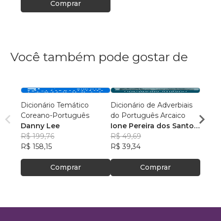
Comprar
Você também pode gostar de
Dicionário Temático
Dicionário de Adverbiais
ESC
Coreano-Português
do Português Arcaico
Crist
Danny Lee
Ione Pereira dos Santos
R$ 76
R$ 199,76
Oliveira
R$ 49,69
R$ 60
R$ 158,15
R$ 39,34
Comprar
Comprar