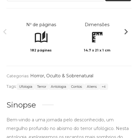
Nº de páginas
Dimensões
182 páginas
14.7 x 21 x 1 cm
Preto 
Horror
,
Oculto & Sobrenatural
Categorias:
Tags:
Ufologia
Terror
Antologia
Contos
Aliens
+4
Sinopse
Bem-vindo a uma jornada pelo desconhecido, um
mergulho profundo no abismo do terror ufológico. Nesta
antologia, exploraremos os recantos mais sombrios do