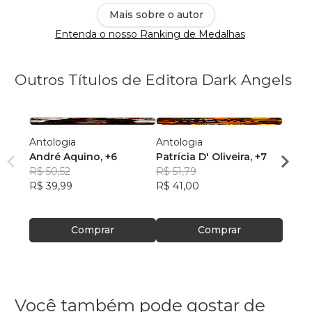
Mais sobre o autor
Entenda o nosso Ranking de Medalhas
Outros Títulos de Editora Dark Angels
Antologia
Antologia
Antol
André Aquino
, +6
Patrícia D' Oliveira
, +7
Andr
R$ 50,52
R$ 51,79
R$ 44
R$ 39,99
R$ 41,00
R$ 35
Comprar
Comprar
Você também pode gostar de