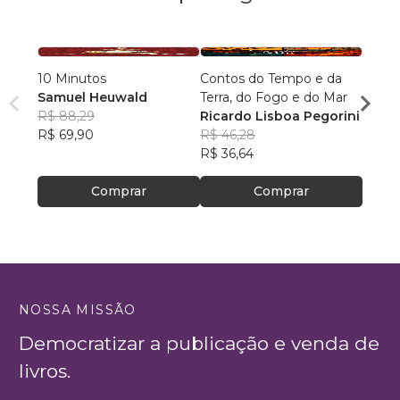
10 Minutos
Contos do Tempo e da
Arqui
Samuel Heuwald
Terra, do Fogo e do Mar
Desc
R$ 88,29
Ricardo Lisboa Pegorini
Rodri
R$ 69,90
R$ 46,28
R$ 64
R$ 36,64
R$ 51
Comprar
Comprar
NOSSA MISSÃO
Democratizar a publicação e venda de
livros.