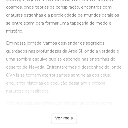
cosmos, onde teorias da conspiração, encontros com
criaturas estranhas e a perplexidade de mundos paralelos
se entrelaçam para formar uma tapeçaria de medo e
mistério.
Em nossa jornada, vamos desvendar os segredos
guardados nas profundezas da Área 51, onde a verdade é
uma sombra esquiva que se esconde nas entranhas do
deserto de Nevada. Enfrentaremos o desconhecido, onde
OVNIs se tornam aterrorizantes sentinelas dos céus,
enquanto histórias de abdução desafiam a própria
natureza da realidade.
Não nos esqueceremos das lendas que ecoam como ...
Ver mais