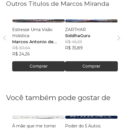
Outros Títulos de Marcos Miranda
Estresse Uma Visão
ZARTHAR
Holistica
SiddhaGuru
Marcos Antonio de
R$ 45,33
Miranda
R$ 30,64
R$ 35,89
R$ 24,26
Comprar
Comprar
Você também pode gostar de
À mãe que me tornei
Poder do 5 Autos:
PORQ