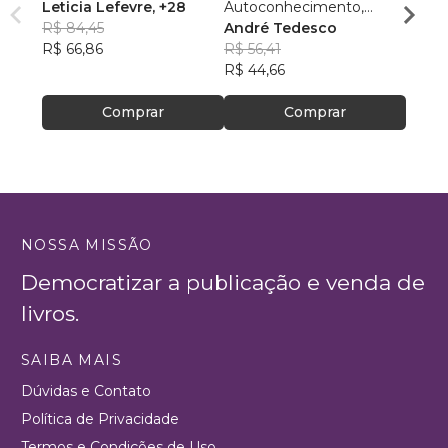
Leticia Lefevre
, +28
Autoconhecimento,
ADLA
R$ 84,45
Autocontrole,
André Tedesco
VERM
R$ 91
R$ 66,86
Autoestima,
R$ 56,41
R$ 72
Autoconfiança e
R$ 44,66
Autoperformance
Comprar
Comprar
NOSSA MISSÃO
Democratizar a publicação e venda de
livros.
SAIBA MAIS
Dúvidas e Contato
Política de Privacidade
Termos e Condições de Uso