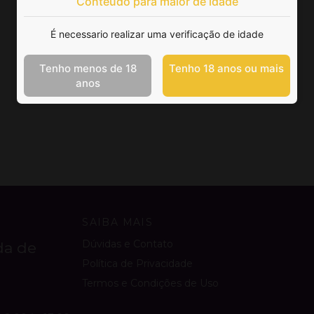
Conteúdo para maior de idade
É necessario realizar uma verificação de idade
Tenho menos de 18
Tenho 18 anos ou mais
anos
SAIBA MAIS
Dúvidas e Contato
da de
Política de Privacidade
Termos e Condições de Uso