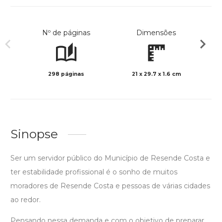
Nº de páginas
Dimensões
298 páginas
21 x 29.7 x 1.6 cm
Preto 
Sinopse
Ser um servidor público do Município de Resende Costa e
ter estabilidade profissional é o sonho de muitos
moradores de Resende Costa e pessoas de várias cidades
ao redor.
Pensando nessa demanda e com o objetivo de preparar