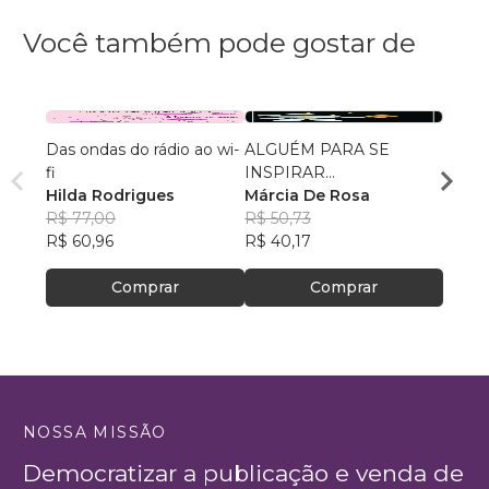
Você também pode gostar de
Das ondas do rádio ao wi-
ALGUÉM PARA SE
Redaç
fi
INSPIRAR...
6_Pro
Hilda Rodrigues
Márcia De Rosa
Curso
R$ 77,00
R$ 50,73
R$ 39
R$ 60,96
R$ 40,17
R$ 31
Comprar
Comprar
NOSSA MISSÃO
Democratizar a publicação e venda de