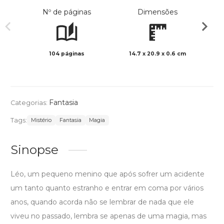
Nº de páginas
Dimensões
104 páginas
14.7 x 20.9 x 0.6 cm
Preto 
Fantasia
Categorias:
Tags:
Mistério
Fantasia
Magia
Sinopse
Léo, um pequeno menino que após sofrer um acidente
um tanto quanto estranho e entrar em coma por vários
anos, quando acorda não se lembrar de nada que ele
viveu no passado, lembra se apenas de uma magia, mas