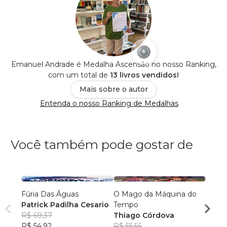
Emanuel Andrade é Medalha Ascensão no nosso Ranking,
com um total de
13 livros vendidos!
Mais sobre o autor
Entenda o nosso Ranking de Medalhas
Você também pode gostar de
Fúria Das Águas
O Mago da Máquina do
O Des
Patrick Padilha Cesario
Tempo
Lambe
R$ 69,37
Thiago Córdova
Alegr
Jorge
R$ 54,92
R$ 55,56
R$ 60