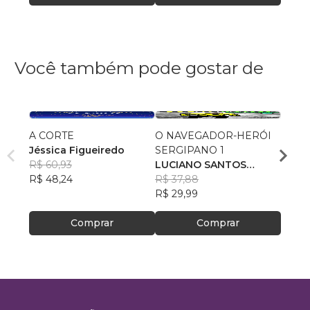
Você também pode gostar de
A CORTE
O NAVEGADOR-HERÓI
Bonda
Jéssica Figueiredo
SERGIPANO 1
A vid
R$ 60,93
LUCIANO SANTOS
crianç
Mari 
R$ 48,24
SANTANA
R$ 37,88
R$ 49
R$ 29,99
R$ 38
Comprar
Comprar