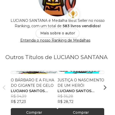
LUCIANO SANTANA é Medalha Best Seller no nosso
Ranking, com um total de
583 livros vendidos!
Mais sobre o autor
Entenda o nosso Ranking de Medalhas
Outros Títulos de LUCIANO SANTANA
O BÁRBARO E A FILHA
JUSTIÇA O NASCIMENTO
PEDR
DO GIGANTE DE GELO
DE UM HERÓI
BRAS
LUCIANO SANTOS
LUCIANO SANTOS
LUCI
SANTANA
R$ 34,39
SANTANA
R$ 36,28
SANT
R$ 37
R$ 27,23
R$ 28,72
R$ 30
Comprar
Comprar