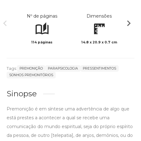
Nº de páginas
Dimensões
114 páginas
14.8 x 20.9 x 0.7 cm
Preto 
Tags:
PREMONIÇÃO
PARAPSICOLOGIA
PRESSENTIMENTOS
SONHOS PREMONITÓRIOS
Sinopse
Premonição é em síntese uma advertência de algo que
está prestes a acontecer a qual se recebe uma
comunicação do mundo espiritual, seja do próprio espírito
da pessoa, de outro [telepatia], de anjos, demônios, ou do