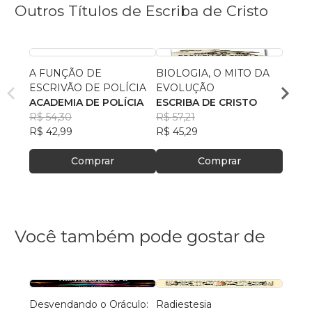
Outros Títulos de Escriba de Cristo
A FUNÇÃO DE
BIOLOGIA, O MITO DA
O QU
ESCRIVÃO DE POLÍCIA
EVOLUÇÃO
CATÓ
ACADEMIA DE POLÍCIA
ESCRIBA DE CRISTO
CENT
R$ 54,30
R$ 57,21
BÍBL
R$ 65
R$ 42,99
R$ 45,29
R$ 52
Comprar
Comprar
Você também pode gostar de
Desvendando o Oráculo:
Radiestesia
22 D