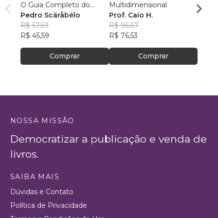
O Guia Completo do
Multidimensional
COM 
Baralho Cigano
Pedro Scäråbélo
Prof. Caio H.
MAIO
Rená
R$ 57,59
R$ 96,67
R$ 68
R$ 45,59
R$ 76,53
R$ 54
Comprar
Comprar
NOSSA MISSÃO
Democratizar a publicação e venda de
livros.
SAIBA MAIS
Dúvidas e Contato
Política de Privacidade