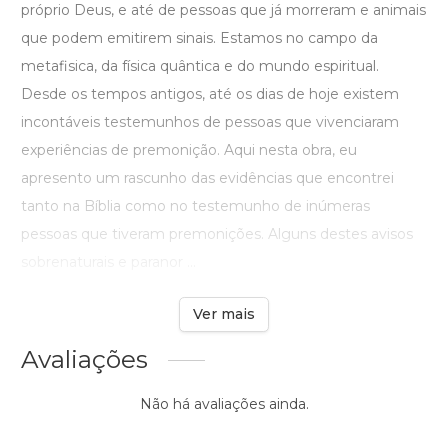
próprio Deus, e até de pessoas que já morreram e animais
que podem emitirem sinais. Estamos no campo da
metafisica, da física quântica e do mundo espiritual.
Desde os tempos antigos, até os dias de hoje existem
incontáveis testemunhos de pessoas que vivenciaram
experiências de premonição. Aqui nesta obra, eu
apresento um rascunho das evidências que encontrei
tanto na Bíblia como no testemunho de inúmeras
pessoas que tiveram premonições. Alguns destes avisos
sobrenaturais e paranor ...
Ver mais
Avaliações
Não há avaliações ainda.