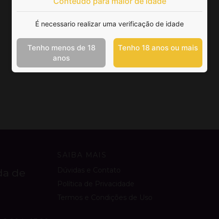
Conteúdo para maior de idade
É necessario realizar uma verificação de idade
Tenho menos de 18
Tenho 18 anos ou mais
anos
SAIBA MAIS
Dúvidas e Contato
da de
Política de Privacidade
Termos e Condições de Uso