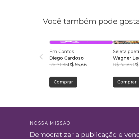
Você também pode gosta
Em Contos
Seleta poét
Diego Cardoso
Wagner Lea
R$ 71,85
R$ 56,88
R$ 42,84
R$
Comprar
Comprar
NOSSA MISSÃO
Democratizar a publicação e ven