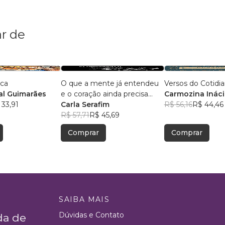
r de
ica
O que a mente já entendeu
Versos do Cotidi
l Guimarães
e o coração ainda precisa
Carmozina Ináci
 33,91
aceitar
Carla Serafim
Rodrigues
R$ 56,16
R$ 44,46
R$ 57,71
R$ 45,69
Comprar
Comprar
SAIBA MAIS
Dúvidas e Contato
da de