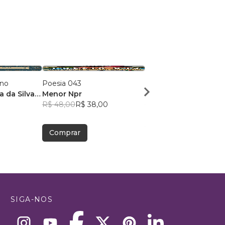
ano
Poesia 043
Dose Poética de Mun
a da Silva
Menor Npr
Victor Sousa Silva
R$ 48,00
R$ 38,00
R$ 49,41
R$ 39,12
Comprar
Comprar
SIGA-NOS