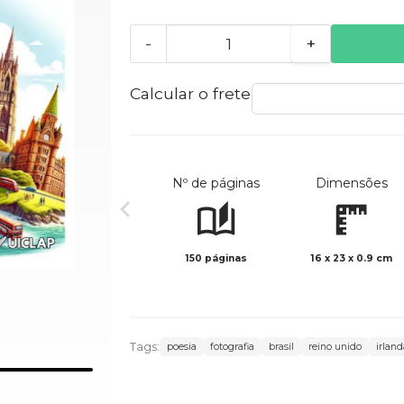
-
+
Calcular o frete
Nº de páginas
Dimensões
150 páginas
16 x 23 x 0.9 cm
Tags:
poesia
fotografia
brasil
reino unido
irland