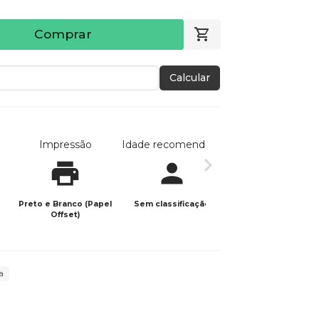
Comprar
Calcular
Impressão
Idade recomendada
Data de publicaç
Preto e Branco (Papel
Sem classificação
12/01/2024
Offset)
a