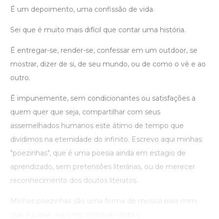
É um depoimento, uma confissão de vida.
Sei que é muito mais difícil que contar uma história.
É entregar-se, render-se, confessar em um outdoor, se
mostrar, dizer de si, de seu mundo, ou de como o vê e ao
outro.
É impunemente, sem condicionantes ou satisfações a
quem quer que seja, compartilhar com seus
assemelhados humanos este átimo de tempo que
dividimos na eternidade do infinito. Escrevo aqui minhas
"poezinhas", que é uma poesia ainda em estagio de
aprendizado, sem pretensões literárias, ou de merecer
reconhecimento dos doutos literatos.
Minhas poezinhas são uma forma de musica para mim,
que é o que mais me comove nesta v ...