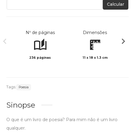
Calcular
Nº de páginas
Dimensões
236 páginas
11 x 18 x 1.3 cm
Preto 
Tags:
Poesia
Sinopse
O que é um livro de poesia? Para mim não é um livro
qualquer.