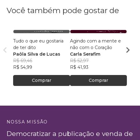
Você também pode gostar de
Tudo o que eu gostaria
Agindo com a mente e
Poesi
de ter dito
não com o Coração
habit
Paôla Silva de Lucas
Carla Serafim
Cristi
R$ 69,46
R$ 52,97
R$ 55,
R$ 54,99
R$ 41,93
R$ 44
Comprar
Comprar
NOSSA MISSÃO
Democratizar a publicação e venda de