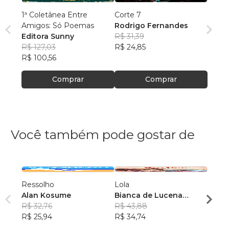
1ª Coletânea Entre
Corte 7
Amigos: Só Poemas
Rodrigo Fernandes
Editora Sunny
R$ 31,39
R$ 127,03
R$ 24,85
R$ 100,56
Comprar
Comprar
Você também pode gostar de
Ressolho
Lola
O SO
Alan Kosume
Bianca de Lucena
EM...
R$ 32,76
Coutinho de Oliveira
R$ 43,88
R$ 25,94
R$ 34,74
R$ 52
R$ 41