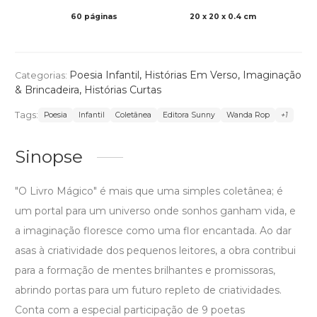
60 páginas
20 x 20 x 0.4 cm
Col
Poesia Infantil
,
Histórias Em Verso
,
Imaginação
Categorias:
& Brincadeira
,
Histórias Curtas
Tags:
Poesia
Infantil
Coletânea
Editora Sunny
Wanda Rop
+1
Sinopse
"O Livro Mágico" é mais que uma simples coletânea; é
um portal para um universo onde sonhos ganham vida, e
a imaginação floresce como uma flor encantada. Ao dar
asas à criatividade dos pequenos leitores, a obra contribui
para a formação de mentes brilhantes e promissoras,
abrindo portas para um futuro repleto de criatividades.
Conta com a especial participação de 9 poetas