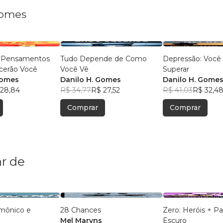
Gomes
 Pensamentos
Tudo Depende de Como
Depressão: Você
cerão Você
Você Vê
Superar
Gomes
Danilo H. Gomes
Danilo H. Gome
 28,84
R$ 34,77
R$ 27,52
R$ 41,03
R$ 32,4
Comprar
Comprar
r de
mônico e
28 Chances
Zero: Heróis + P
Mel Maryns
Escuro