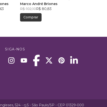
iones
Rock Psicodélico
Marco André Briones
Opus 3
, +2
,63
R$ 102,10
R$ 80,83
R$ 125,36
R$ 99,25
Comprar
Comprar
SIGA-NOS
ngleses, 524 - cj.5 - São Paulo/SP - CEP 01329-000