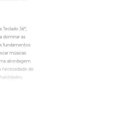
Teclado Já!",
a dominar as
 os fundamentos
tocar músicas
e uma abordagem
a necessidade de
habilidades,