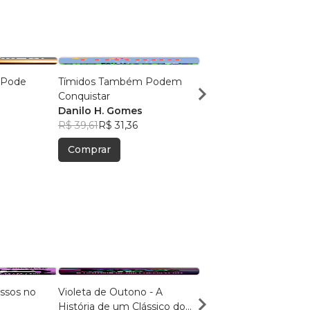
 Pode
Tímidos Também Podem
As 8 Verdades Sobre J
Conquistar
Danilo H. Gomes
s
Danilo H. Gomes
R$ 35,77
R$ 28,32
8
R$ 39,61
R$ 31,36
Comprar
Comprar
assos no
Violeta de Outono - A
Dicionário de Escalas,
História de um Clássico do
Acordes e Arpejos