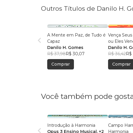
Outros Títulos de Danilo H. 
A Mente em Paz, de Tudo é
Vença Seus
Capaz
ou Eles Ven
Danilo H. Gomes
Danilo H. 
R$ 37,98
R$ 30,07
R$ 36,42
R$
Comprar
Comprar
Você também pode gosta
Introdução à Harmonia
Campo Har
Opus 3 Ensino Musical
, +2
Harmonia