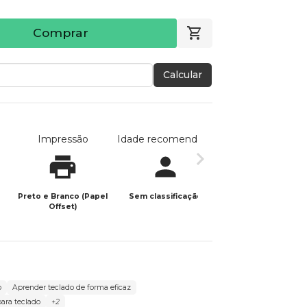
Comprar
Calcular
Impressão
Idade recomendada
Data de publicaç
Preto e Branco (Papel
Sem classificação
03/02/2021
Offset)
o
Aprender teclado de forma eficaz
para teclado
+2