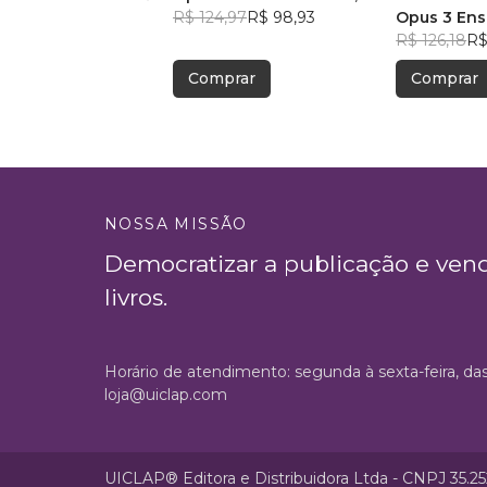
R$ 124,97
R$ 98,93
Opus 3 Ens
R$ 126,18
R$
Comprar
Comprar
NOSSA MISSÃO
Democratizar a publicação e ven
livros.
Horário de atendimento: segunda à sexta-feira, da
loja@uiclap.com
UICLAP® Editora e Distribuidora Ltda - CNPJ 35.2