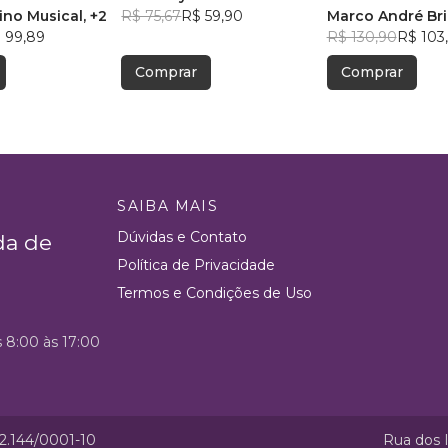
ino Musical
, +2
R$ 75,67
R$ 59,90
Marco André Br
 99,89
R$ 130,90
R$ 103
Comprar
Comprar
SAIBA MAIS
Dúvidas e Contato
da de
Política de Privacidade
Termos e Condições de Uso
s 8:00 às 17:00
52.144/0001-10
Rua dos I