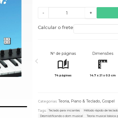
-
+
Calcular o frete
Nº de páginas
Dimensões
74 páginas
14.7 x 21 x 0.5 cm
Teoria
,
Piano & Teclado
,
Gospel
Categorias:
Tags:
Teclado para iniciantes
Método rápido de teclad
Desmistificando o dom musical
Teoria musical básica 