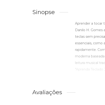
Sinopse
Aprender a tocar 
Danilo H. Gomes a
teclas sem precisa
essenciais, como a
rapidamente. Com e
moderna baseada n
leitura musical tra
"Aprenda Teclado Já
Avaliações