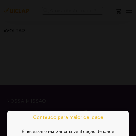
VOLTAR
NOSSA MISSÃO
Democratizar a publicação e venda de
Conteúdo para maior de idade
livros.
É necessario realizar uma verificação de idade
SAIBA MAIS