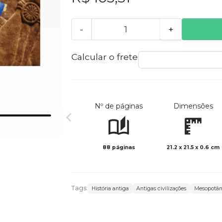
-
+
Calcular o frete
Nº de páginas
Dimensões
88 páginas
21.2 x 21.5 x 0.6 cm
Tags:
História antiga
Antigas civilizações
Mesopotâ