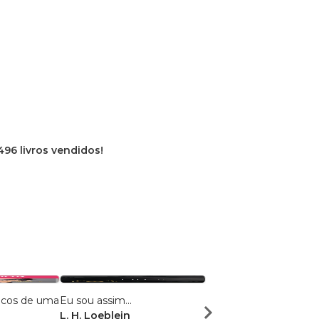
496 livros vendidos!
icos de uma
Eu sou assim...
Expedição aos Planos
L. H. Loeblein
Douglas F. Bueno