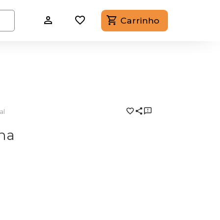
Carrinho
al
na