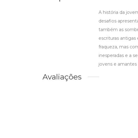
A história da jov
desafios apresenta
também as sombras
escrituras antiga
fraqueza, mas com
inesperadas e a s
jovens e amantes d
Avaliações