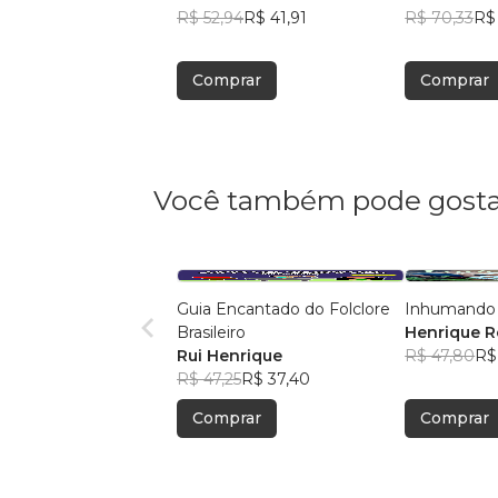
R$ 52,94
R$ 41,91
R$ 70,33
R$
Comprar
Comprar
Você também pode gosta
Guia Encantado do Folclore
Inhumando
Brasileiro
Henrique R
Rui Henrique
R$ 47,80
R$
R$ 47,25
R$ 37,40
Comprar
Comprar