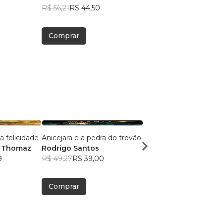
R$ 56,21
R$ 44,50
R$ 147,86
R$ 117,06
Comprar
Comprar
 felicidade
Anicejara e a pedra do trovão
Anicejara e a Luz de 
o Thomaz
Rodrigo Santos
Rodrigo Santos
9
R$ 49,27
R$ 39,00
R$ 49,26
R$ 39,00
Comprar
Comprar