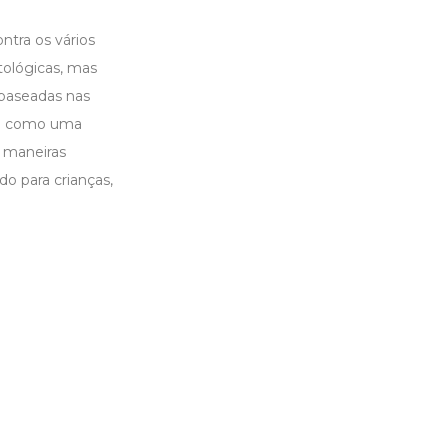
ntra os vários
tológicas, mas
 baseadas nas
não como uma
 maneiras
o para crianças,