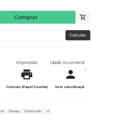
Comprar
Calcular
Impressão
Idade recomendada
Data de publicaç
Colorido (Papel Couche)
Sem classificação
10/01/2024
mia
Deusas
Submundo
+5