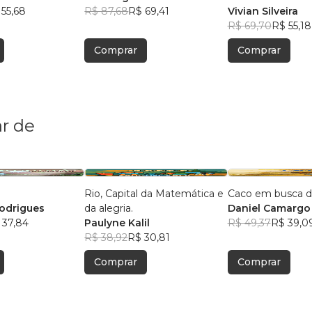
 55,68
R$ 87,68
R$ 69,41
Vivian Silveira
R$ 69,70
R$ 55,18
Comprar
Comprar
r de
Rio, Capital da Matemática e
Caco em busca da
odrigues
da alegria.
Daniel Camarg
 37,84
Paulyne Kalil
R$ 49,37
R$ 39,0
R$ 38,92
R$ 30,81
Comprar
Comprar