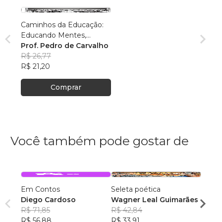
Caminhos da Educação:
Educando Mentes,
Transformando Vidas
Prof. Pedro de Carvalho
R$ 26,77
R$ 21,20
Comprar
Você também pode gostar de
Em Contos
Seleta poética
O que
Diego Cardoso
Wagner Leal Guimarães
enten
R$ 71,85
R$ 42,84
ainda 
Carla
R$ 56,88
R$ 33,91
R$ 57