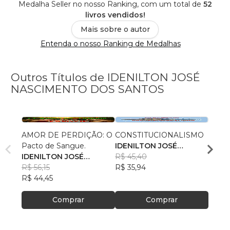
Medalha Seller no nosso Ranking, com um total de
52
livros vendidos!
Mais sobre o autor
Entenda o nosso Ranking de Medalhas
Outros Títulos de IDENILTON JOSÉ
NASCIMENTO DOS SANTOS
AMOR DE PERDIÇÃO: O
CONSTITUCIONALISMO
TUCK
Pacto de Sangue.
IDENILTON JOSÉ
IDEN
IDENILTON JOSÉ
NASCIMENTO DOS
R$ 45,40
NASC
R$ 45
NASCIMENTO DOS
R$ 56,15
SANTOS
R$ 35,94
SANS
R$ 36
SANTOS
R$ 44,45
Comprar
Comprar