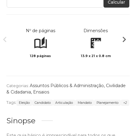
Calcular
Nº de páginas
Dimensões
128 páginas
13.9 x 21 x 0.8 cm
Preto 
Assuntos Públicos & Administração
,
Civilidade
Categorias:
& Cidadania
,
Ensaios
Tags:
Eleição
Candidato
Articulação
Mandato
Planejamento
+2
Sinopse
Este guia básico é imprescindível para todos os que