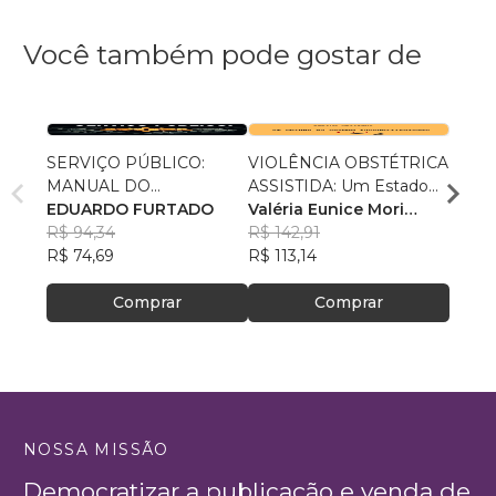
Você também pode gostar de
SERVIÇO PÚBLICO:
VIOLÊNCIA OBSTÉTRICA
No Ca
MANUAL DO
ASSISTIDA: Um Estado
Escol
SOBREVIVENTE
EDUARDO FURTADO
de Coisas Inconstitucional
Valéria Eunice Mori
José 
R$ 94,34
Machado
R$ 142,91
, +2
R$ 72
R$ 74,69
R$ 113,14
R$ 57
Comprar
Comprar
NOSSA MISSÃO
Democratizar a publicação e venda de