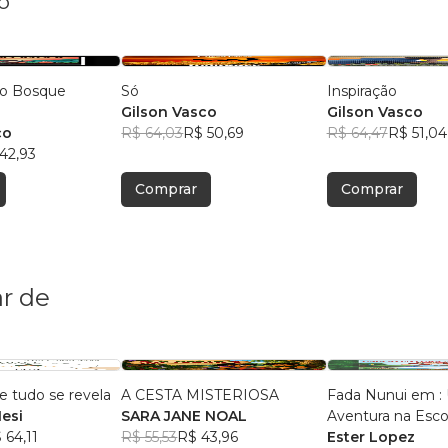
o
 o Bosque
Só
Inspiração
Gilson Vasco
Gilson Vasco
co
R$ 64,03
R$ 50,69
R$ 64,47
R$ 51,04
42,93
Comprar
Comprar
r de
e tudo se revela
A CESTA MISTERIOSA
Fada Nunui em :
Nesi
SARA JANE NOAL
Aventura na Esco
 64,11
R$ 55,53
R$ 43,96
Ester Lopez