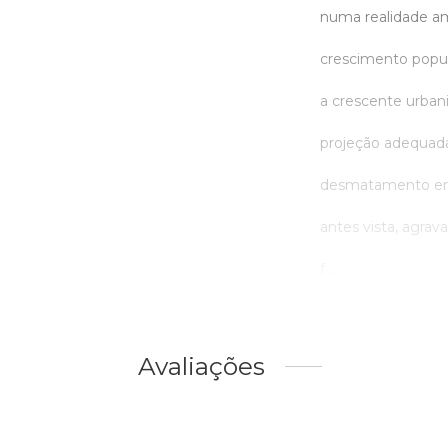
numa realidade am
crescimento popula
a crescente urban
projeção adequada
desmatamento em 
antes vista, agrav
f ...
Avaliações