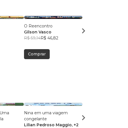
O Reencontro
Frutos da Terra
Gilson Vasco
Wanderleense
R$ 59,14
R$ 46,82
Gilson Vasco
R$ 63,69
R$ 50,43
Comprar
Comprar
 Uma
Nina em uma viagem
Quem é ela?
la
congelante
Maria Madalena Silva
Lilian Pedroso Maggio
, +2
R$ 30,20
R$ 23,91