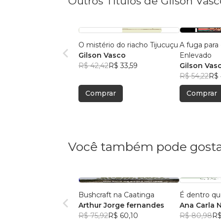
Outros Títulos de Gilson Vasc
O mistério do riacho Tijucuçu
A fuga para
Gilson Vasco
Enlevado
R$ 42,42
R$ 33,59
Gilson Vas
R$ 54,22
R$ 
Comprar
Comprar
Você também pode gosta
Bushcraft na Caatinga
É dentro qu
Arthur Jorge fernandes
Ana Carla 
R$ 75,92
R$ 60,10
R$ 80,98
R$