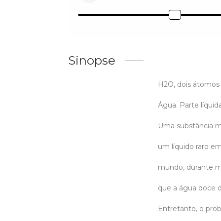
Sinopse
H2O, dois átomos 
Água. Parte líquida
Uma substância m
um líquido raro e
mundo, durante m
que a água doce d
Entretanto, o pro