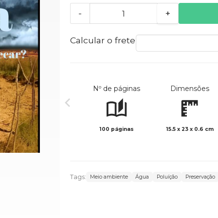
-
+
Calcular o frete
Nº de páginas
Dimensões
100 páginas
15.5 x 23 x 0.6 cm
Tags:
Meio ambiente
Água
Poluíção
Preservação