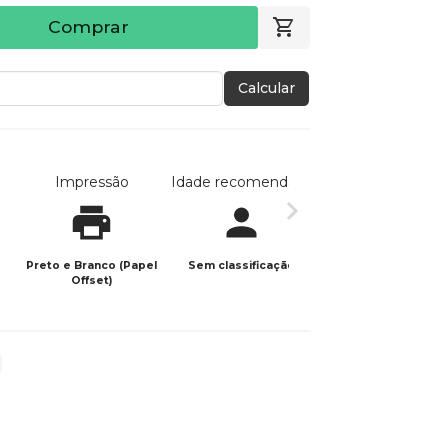
Comprar
Calcular
Impressão
Idade recomendada
Data de publicaç
Preto e Branco (Papel
Sem classificação
08/01/2024
Offset)