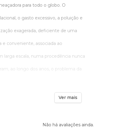
eaçadora para todo o globo. O
cional, o gasto excessivo, a poluição e
ização exagerada, deficiente de uma
 e conveniente, associada ao
larga escala, numa procedência nunca
aram, ao longo dos anos, o problema da
Ver mais
Não há avaliações ainda.