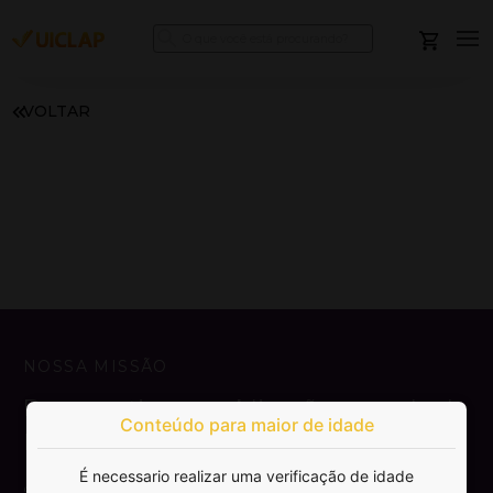
VOLTAR
NOSSA MISSÃO
Democratizar a publicação e venda de
Conteúdo para maior de idade
livros.
É necessario realizar uma verificação de idade
SAIBA MAIS