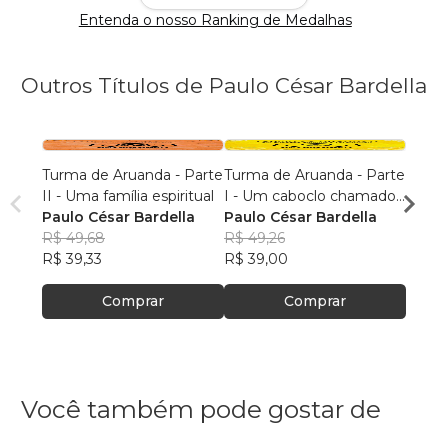
Entenda o nosso Ranking de Medalhas
Outros Títulos de Paulo César Bardella
Turma de Aruanda - Parte
Turma de Aruanda - Parte
Turma
II - Uma família espiritual
I - Um caboclo chamado
III - 
Paulo César Bardella
Tupinambá
Paulo César Bardella
Paulo
R$ 49,68
R$ 49,26
R$ 57,
R$ 39,33
R$ 39,00
R$ 45
Comprar
Comprar
Você também pode gostar de