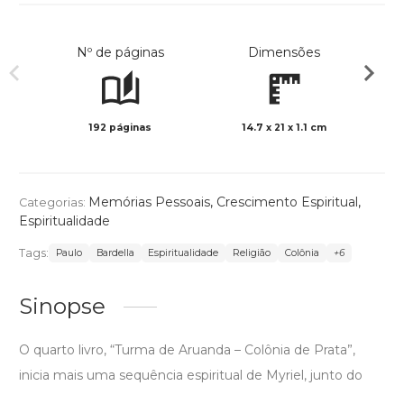
Nº de páginas
Dimensões
192 páginas
14.7 x 21 x 1.1 cm
Preto 
Memórias Pessoais
,
Crescimento Espiritual
,
Categorias:
Espiritualidade
Tags:
Paulo
Bardella
Espiritualidade
Religião
Colônia
+6
Sinopse
O quarto livro, “Turma de Aruanda – Colônia de Prata”,
inicia mais uma sequência espiritual de Myriel, junto do