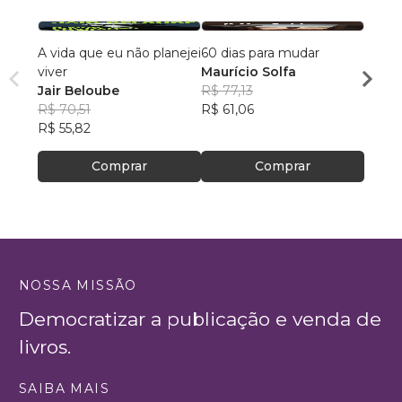
A vida que eu não planejei
60 dias para mudar
PREE
viver
Maurício Solfa
Luiz 
Jair Beloube
R$ 77,13
R$ 77
R$ 70,51
R$ 61,06
R$ 61
R$ 55,82
Comprar
Comprar
NOSSA MISSÃO
Democratizar a publicação e venda de
livros.
SAIBA MAIS