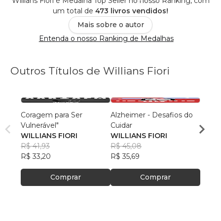
Willians Fiori é Medalha Top Seller no nosso Ranking, com
um total de
473 livros vendidos!
Mais sobre o autor
Entenda o nosso Ranking de Medalhas
Outros Títulos de Willians Fiori
Coragem para Ser
Alzheimer - Desafios do
Alzhe
Vulnerável"
Cuidar
Cuida
WILLIANS FIORI
WILLIANS FIORI
Willia
R$ 41,93
R$ 45,08
R$ 61,
R$ 33,20
R$ 35,69
R$ 48
Comprar
Comprar