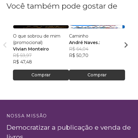
Você também pode gostar de
O que sobrou de mim
Caminho
AS C
(promocional)
André Naves.:
VENC
Vivian Monteiro
R$ 64,04
ROSA
R$ 59,97
R$ 50,70
R$ 74
R$ 47,48
R$ 59
Comprar
Comprar
NOSSA MISSÃO
Democratizar a publicação e venda de
livros.