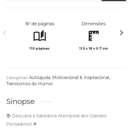
Nº de páginas
Dimensões
110 páginas
11.5 x 18 x 0.7 cm
Preto 
Autoajuda
,
Motivacional & Inspiracional
,
Categorias:
Transtornos do Humor
Sinopse
📚 Descubra a Sabedoria Atemporal dos Grandes
Pensadores! 🌟