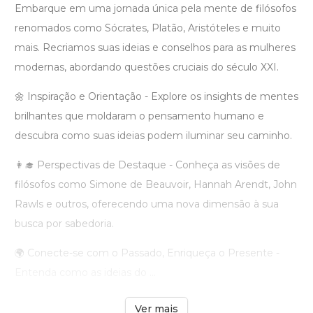
Embarque em uma jornada única pela mente de filósofos
renomados como Sócrates, Platão, Aristóteles e muito
mais. Recriamos suas ideias e conselhos para as mulheres
modernas, abordando questões cruciais do século XXI.
🌼 Inspiração e Orientação - Explore os insights de mentes
brilhantes que moldaram o pensamento humano e
descubra como suas ideias podem iluminar seu caminho.
👩‍🎓 Perspectivas de Destaque - Conheça as visões de
filósofos como Simone de Beauvoir, Hannah Arendt, John
Rawls e outros, oferecendo uma nova dimensão à sua
busca por sabedoria.
🌍 Conecte-se com o Passado, Enriqueça o Presente -
Entenda como as ideias do ...
Ver mais