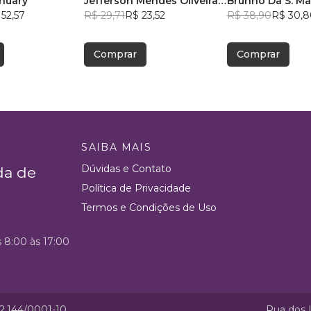
anuary
Jefferson Mendes Oliveira
Brunno Da S. M
52,57
Silva
R$ 29,71
R$ 23,52
R$ 38,90
R$ 30,8
Comprar
Comprar
SAIBA MAIS
Dúvidas e Contato
da de
Política de Privacidade
Termos e Condições de Uso
s 8:00 às 17:00
52.144/0001-10
Rua dos I