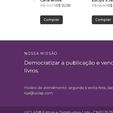
Carla Brólia
Euclyd'S J
R$ 70,71
R$ 55,98
R$ 66,40
R$ 
Comprar
Comprar
NOSSA MISSÃO
Democratizar a publicação e ven
livros.
Horário de atendimento: segunda à sexta-feira, da
loja@uiclap.com
UICLAP® Editora e Distribuidora Ltda - CNPJ 35.2