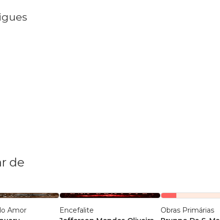
rigues
r de
 do Amor
Encefalite
Obras Primárias