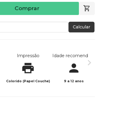
Comprar
Calcular
Impressão
Idade recomendada
Data de publicaç
Colorido (Papel Couche)
9 a 12 anos
04/01/2024