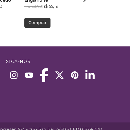
acedo
Englantine
Isaque Oliveira
0
R$ 69,69
R$ 55,18
R$ 46,67
R$ 36,95
Comprar
Comprar
SIGA-NOS
ngleses, 524 - cj.5 - São Paulo/SP - CEP 01329-000