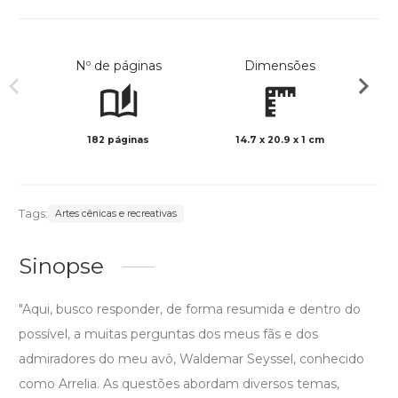
Nº de páginas
Dimensões
182 páginas
14.7 x 20.9 x 1 cm
Col
Tags:
Artes cênicas e recreativas
Sinopse
"Aqui, busco responder, de forma resumida e dentro do
possível, a muitas perguntas dos meus fãs e dos
admiradores do meu avô, Waldemar Seyssel, conhecido
como Arrelia. As questões abordam diversos temas,