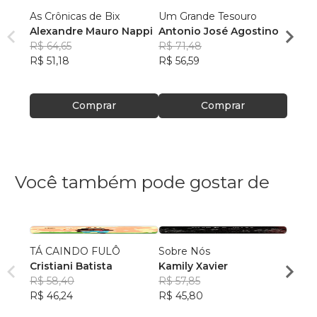
As Crônicas de Bix
Um Grande Tesouro
A Mon
Alexandre Mauro Nappi
Antonio José Agostino
Edils
R$ 64,65
R$ 71,48
R$ 60
R$ 51,18
R$ 56,59
R$ 47
Comprar
Comprar
Você também pode gostar de
TÁ CAINDO FULÔ
Sobre Nós
Qualq
Cristiani Batista
Kamily Xavier
Kimbe
R$ 58,40
R$ 57,85
Bong
R$ 51
R$ 46,24
R$ 45,80
R$ 40