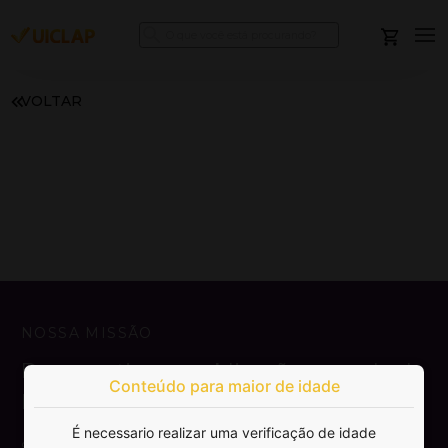
VOLTAR
NOSSA MISSÃO
Democratizar a publicação e venda de
Conteúdo para maior de idade
livros.
É necessario realizar uma verificação de idade
SAIBA MAIS