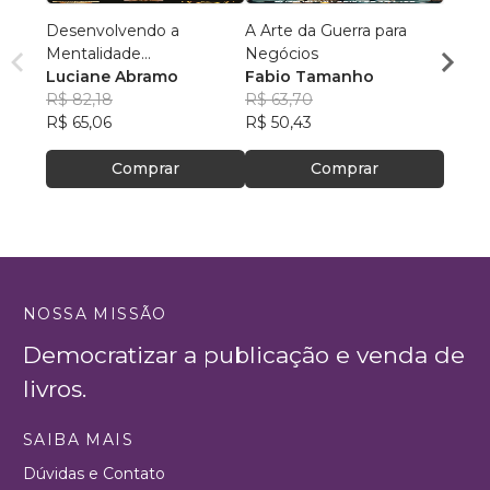
Desenvolvendo a
A Arte da Guerra para
O Jog
Mentalidade
Negócios
Rube
Empreendedora
Luciane Abramo
Fabio Tamanho
Macha
R$ 12
R$ 82,18
R$ 63,70
R$ 99
R$ 65,06
R$ 50,43
Comprar
Comprar
NOSSA MISSÃO
Democratizar a publicação e venda de
livros.
SAIBA MAIS
Dúvidas e Contato