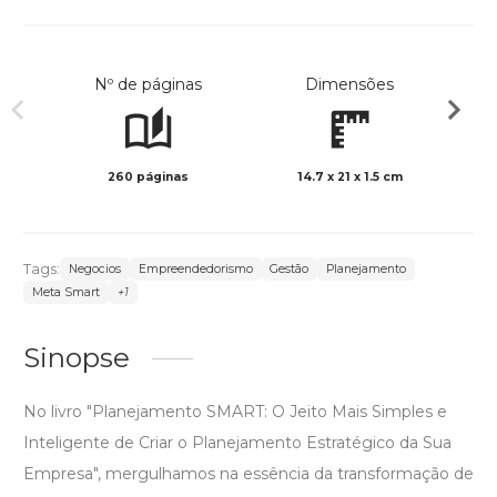
Nº de páginas
Dimensões
260 páginas
14.7 x 21 x 1.5 cm
Preto 
Tags:
Negocios
Empreendedorismo
Gestão
Planejamento
Meta Smart
+1
Sinopse
No livro "Planejamento SMART: O Jeito Mais Simples e
Inteligente de Criar o Planejamento Estratégico da Sua
Empresa", mergulhamos na essência da transformação de