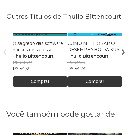
Outros Títulos de Thulio Bittencourt
O segredo das software
COMO MELHORAR O
Conqu
houses de sucesso
DESEMPENHO DA SUA
Thuli
Thulio Bittencourt
EQUIPE DE DEVS
Thulio Bittencourt
R$ 69
R$ 68,70
R$ 69,15
R$ 55,
R$ 54,39
R$ 54,74
Comprar
Comprar
Você também pode gostar de