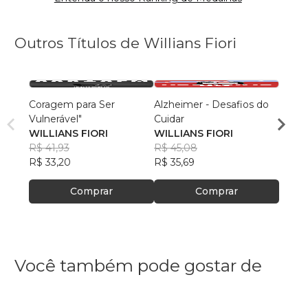
Outros Títulos de Willians Fiori
Coragem para Ser
Alzheimer - Desafios do
Alzhe
Vulnerável"
Cuidar
Cuida
WILLIANS FIORI
WILLIANS FIORI
Willia
R$ 41,93
R$ 45,08
R$ 61,
R$ 33,20
R$ 35,69
R$ 48
Comprar
Comprar
Você também pode gostar de