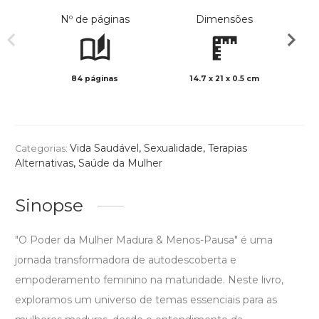
Nº de páginas
Dimensões
84 páginas
14.7 x 21 x 0.5 cm
Preto 
Vida Saudável
,
Sexualidade
,
Terapias
Categorias:
Alternativas
,
Saúde da Mulher
Sinopse
"O Poder da Mulher Madura & Menos-Pausa" é uma
jornada transformadora de autodescoberta e
empoderamento feminino na maturidade. Neste livro,
exploramos um universo de temas essenciais para as