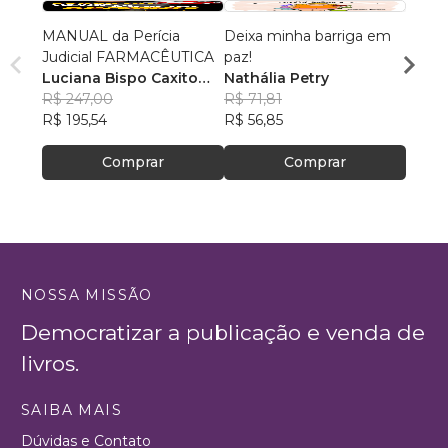
MANUAL da Perícia
Deixa minha barriga em
O Elo 
Judicial FARMACÊUTICA
paz!
Fabio
Luciana Bispo Caxito
Nathália Petry
R$ 65,
Lopes Cançado
R$ 247,00
R$ 71,81
R$ 51
R$ 195,54
R$ 56,85
Comprar
Comprar
NOSSA MISSÃO
Democratizar a publicação e venda de
livros.
SAIBA MAIS
Dúvidas e Contato