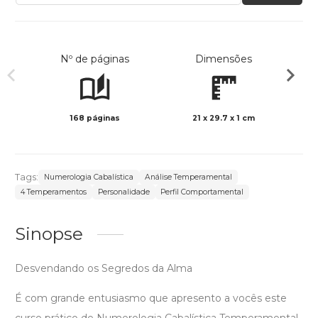
Nº de páginas
Dimensões
168 páginas
21 x 29.7 x 1 cm
Preto 
Tags:
Numerologia Cabalística
Análise Temperamental
4 Temperamentos
Personalidade
Perfil Comportamental
Sinopse
Desvendando os Segredos da Alma
É com grande entusiasmo que apresento a vocês este