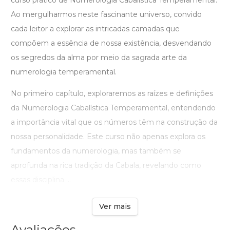
curso prático de Numerologia Cabalística Temperamental.
Ao mergulharmos neste fascinante universo, convido
cada leitor a explorar as intricadas camadas que
compõem a essência de nossa existência, desvendando
os segredos da alma por meio da sagrada arte da
numerologia temperamental.
No primeiro capítulo, exploraremos as raízes e definições
da Numerologia Cabalística Temperamental, entendendo
a importância vital que os números têm na construção da
nossa personalidade. Este curso não apenas explora os
fundamentos da numerologia, mas também se
aprofunda na rica tradição da Cabala, revelando como
essas disciplina ...
Ver mais
Avaliações