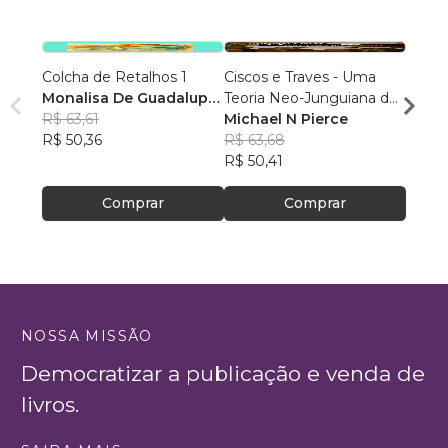
Colcha de Retalhos 1
Ciscos e Traves - Uma
O Pod
Monalisa De Guadalupe
Teoria Neo-Junguiana de
(crises
Scussel
R$ 63,61
Personalidade
Michael N Pierce
Carla
R$ 50,36
R$ 63,68
R$ 94
R$ 50,41
R$ 74
Comprar
Comprar
NOSSA MISSÃO
Democratizar a publicação e venda de
livros.