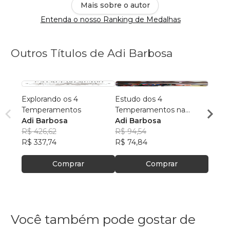
Mais sobre o autor
Entenda o nosso Ranking de Medalhas
Outros Títulos de Adi Barbosa
Explorando os 4
Estudo dos 4
Intel
Temperamentos
Temperamentos na
Adapt
Adi Barbosa
Educação: Estratégias e
Adi Barbosa
Adi B
R$ 426,62
Aplicações
R$ 94,54
R$ 94
R$ 337,74
R$ 74,84
R$ 74
Comprar
Comprar
Você também pode gostar de