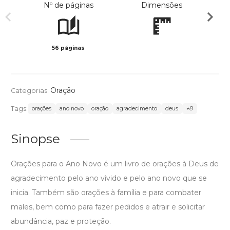
Nº de páginas
Dimensões
56 páginas
Preto 
Oração
Categorias:
Tags:
orações
ano novo
oração
agradecimento
deus
+8
Sinopse
Orações para o Ano Novo é um livro de orações à Deus de
agradecimento pelo ano vivido e pelo ano novo que se
inicia. Também são orações à família e para combater
males, bem como para fazer pedidos e atrair e solicitar
abundância, paz e proteção.