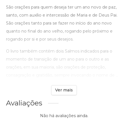
São orações para quem deseja ter um ano novo de paz,
santo, com auxílio e intercessão de Maria e de Deus Pai.
São orações tanto para se fazer no início do ano novo
quanto no final do ano velho, rogando pelo próximo e
rogando por si e por seus desejos.
O livro também contém dois Salmos indicados para o
momento de transição de um ano para o outro e as
orações, em sua maioria, são orações de proteção,
consagração e gratidão, sempre invocando o nome de ...
Ver mais
Avaliações
Não há avaliações ainda.