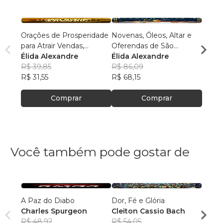
Orações de Prosperidade
Novenas, Óleos, Altar e
Oraçõ
para Atrair Vendas,
Oferendas de São
à Deu
Clientes e Dinheiro
Élida Alexandre
Cipriano
Élida Alexandre
Inten
Élida
Inesperado
R$ 39,85
R$ 86,09
R$ 40
R$ 31,55
R$ 68,15
R$ 31
Comprar
Comprar
Você também pode gostar de
A Paz do Diabo
Dor, Fé e Glória
Devoc
Charles Spurgeon
Cleiton Cassio Bach
para 
R$ 48,92
R$ 54,05
Franc