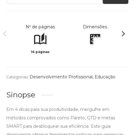
Nº de páginas
Dimensões
16 páginas
Col
Desenvolvimento Profissional
,
Educação
Categorias:
Sinopse
Em 4 dicas para sua produtividade, mergulhe em
métodos comprovados como Pareto, GTD e metas
SMART para desbloquear sua eficiência. Este guia
abrangente oferece ferramentas práticas para gerenciar