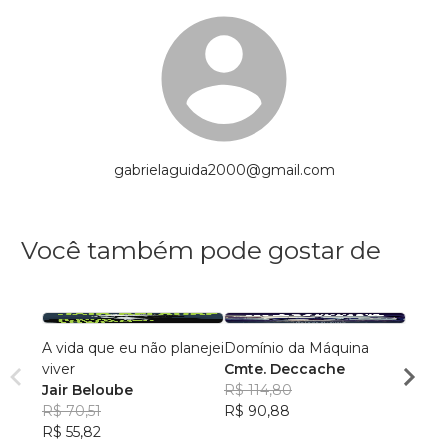
gabrielaguida2000@gmail.com
Você também pode gostar de
A vida que eu não planejei
Domínio da Máquina
DISC
viver
Cmte. Deccache
DOUT
Jair Beloube
R$ 114,80
ATIV
GERL
R$ 70,51
R$ 90,88
SOUZ
R$ 68
R$ 55,82
R$ 54