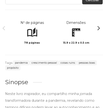
Calcular
Nº de páginas
Dimensões
78 páginas
15.9 x 22.9 x 0.5 cm
Preto 
Tags:
pandemia
crescimento pessoal
coisas ruins
pessoas boas
propósito
Sinopse
Neste livro inspirador, eu compartilho minha jornada
transformadora durante a pandemia, revelando como
tempos difíceis podem levar ao autoconhecimento e ao