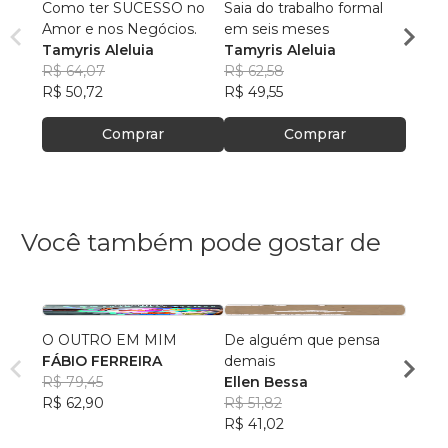
Como ter SUCESSO no
Saia do trabalho formal
FORT
Amor e nos Negócios.
em seis meses
CASA
Tamyris Aleluia
Tamyris Aleluia
ORAÇ
Tamyr
R$ 64,07
R$ 62,58
R$ 66
R$ 50,72
R$ 49,55
R$ 52,
Comprar
Comprar
Você também pode gostar de
O OUTRO EM MIM
De alguém que pensa
Resta
FÁBIO FERREIRA
demais
das M
R$ 79,45
Ellen Bessa
Cinth
R$ 62,90
R$ 51,82
Refo
R$ 75
R$ 41,02
R$ 59