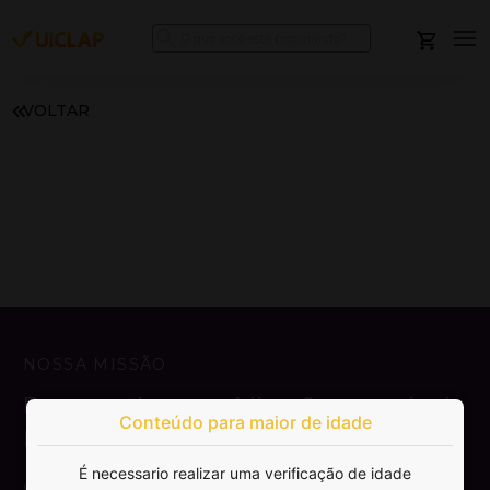
VOLTAR
NOSSA MISSÃO
Democratizar a publicação e venda de
Conteúdo para maior de idade
livros.
É necessario realizar uma verificação de idade
SAIBA MAIS