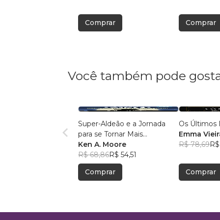
Comprar
Comprar
Você também pode gosta
Super-Aldeão e a Jornada
Os Últimos 
para se Tornar Mais
Emma Vieir
Interessante!
Ken A. Moore
R$ 78,69
R$
R$ 68,86
R$ 54,51
Comprar
Comprar