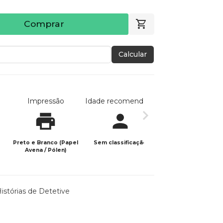
Comprar
Calcular
Impressão
Idade recomendada
Data de publicaç
Preto e Branco (Papel
Sem classificação
23/12/2023
Avena / Pólen)
Histórias de Detetive