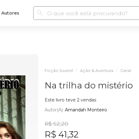
Autores
Ficção Juvenil
Ação & Aventura
Geral
Na trilha do mistério
Este livro teve 2 vendas
Autor(a):
Amandah Monteiro
R$ 52,20
R$ 41,32