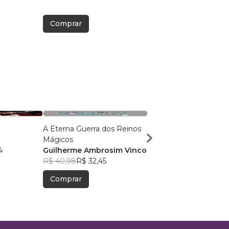
Comprar
Comprar
A Eterna Guerra dos Reinos
O último continente
Mágicos
Simone Saueressig
4
Guilherme Ambrosim Vinco
R$ 52,37
R$ 41,46
R$ 40,98
R$ 32,45
Comprar
Comprar