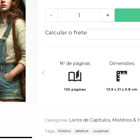
-
+
Calcular o frete
Nº de páginas
Dimensões
130 páginas
13.9 x 21 x 0.8 cm
Livros de Capítulos
,
Mistérios & 
Categorias:
Tags:
Mistério
detetive
suspense