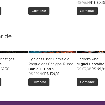
R$ 75,99
R$ 60,16
Comprar
Comprar
r de
Mestiços
Liga dos Ciber-Heróis e o
Homem Pneu
a
Parque dos Códigos: Rumo
Miguel Carvalho
 62,30
ao Desconhecido
Daniel F. Porta
R$ 63,08
R$ 49,9
R$ 169,96
R$ 134,55
Comprar
Comprar