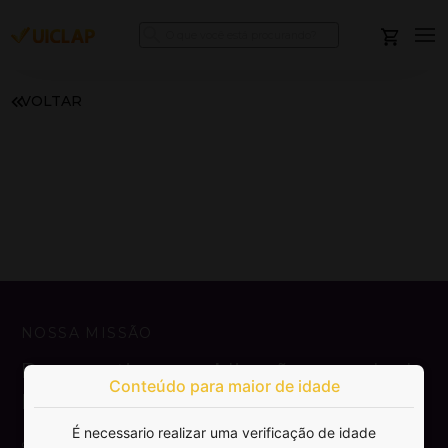
VOLTAR
NOSSA MISSÃO
Democratizar a publicação e venda de
Conteúdo para maior de idade
livros.
É necessario realizar uma verificação de idade
SAIBA MAIS