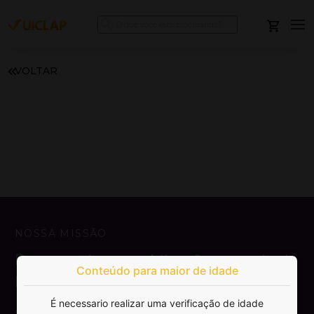
VOLTAR
NOSSA MISSÃO
Democratizar a publicação e venda de
Conteúdo para maior de idade
livros.
É necessario realizar uma verificação de idade
SAIBA MAIS