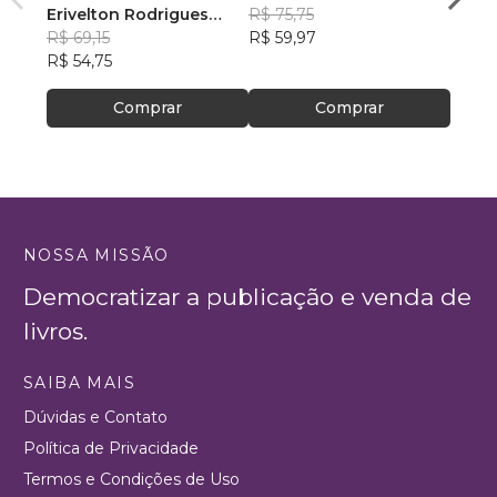
Erivelton Rodrigues
R$ 75,75
R$ 48
Nunes
R$ 69,15
R$ 59,97
R$ 38
R$ 54,75
Comprar
Comprar
NOSSA MISSÃO
Democratizar a publicação e venda de
livros.
SAIBA MAIS
Dúvidas e Contato
Política de Privacidade
Termos e Condições de Uso