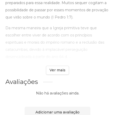
preparados para essa realidade. Muitos sequer cogitam a
possibilidade de passar por esses momentos de provação
que virão sobre o mundo (I Pedro 1:7).
Da mesma maneira que a Igreja primitiva teve que
escolher entre viver de acordo com os princípios
espirituais e morais do império romano e a reclusão das
catacumbas, devido à implacável perseguição
desencadeada a partir do ano 64 d. ...
Ver mais
Avaliações
Não há avaliações ainda.
Adicionar uma avaliação