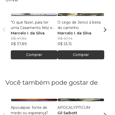
"O que fazer, para ter
O cego de Jericó à beira
DESI
uma Casamento feliz e
do caminho
é mais 
duradouro."
Marcelo I. da Silva
Marcelo I. da Silva
imagi
Marcel
R$ 47,86
R$ 67,14
R$ 30
R$ 37,89
R$ 53,15
R$ 23
Comprar
Comprar
Você também pode gostar de
Apocalipse: fonte de
APOCALYPTICUM
Bom 
medo ou esperança?
Gil Saibott
Felipe