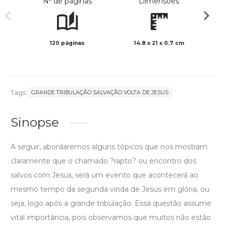
Nº de páginas
Dimensões
120 páginas
14.8 x 21 x 0.7 cm
Preto 
Tags:
GRANDE TRIBULAÇÃO SALVAÇÃO VOLTA DE JESUS
Sinopse
A seguir, abordaremos alguns tópicos que nos mostram
claramente que o chamado ?rapto? ou encontro dos
salvos com Jesus, será um evento que acontecerá ao
mesmo tempo da segunda vinda de Jesus em glória, ou
seja, logo após a grande tribulação. Essa questão assume
vital importância, pois observamos que muitos não estão