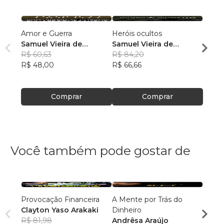
Amor e Guerra
Heróis ocultos
No pri
Samuel Vieira de
Samuel Vieira de
Samue
Assunção
R$ 60,63
Assunção
R$ 84,20
Assu
R$ 49
R$ 48,00
R$ 66,66
R$ 39
Comprar
Comprar
Você também pode gostar de
Provocação Financeira
A Mente por Trás do
Trilh
Clayton Yaso Arakaki
Dinheiro
suces
R$ 81,98
Andrêsa Araújo
Leand