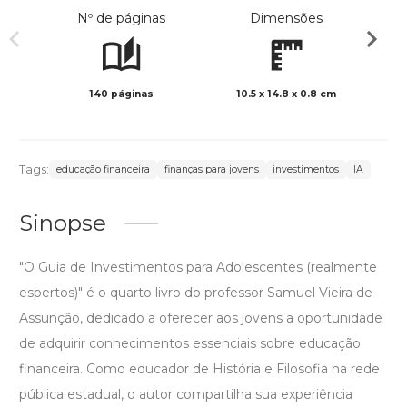
Nº de páginas
Dimensões
140 páginas
10.5 x 14.8 x 0.8 cm
Col
Tags:
educação financeira
finanças para jovens
investimentos
IA
Sinopse
"O Guia de Investimentos para Adolescentes (realmente
espertos)" é o quarto livro do professor Samuel Vieira de
Assunção, dedicado a oferecer aos jovens a oportunidade
de adquirir conhecimentos essenciais sobre educação
financeira. Como educador de História e Filosofia na rede
pública estadual, o autor compartilha sua experiência