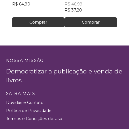
R$ 64,90
R$ 46,99
R$ 49
R$ 37,20
R$ 38
Comprar
Comprar
NOSSA MISSÃO
Democratizar a publicação e venda de
livros.
SAIBA MAIS
Dúvidas e Contato
Política de Privacidade
Termos e Condições de Uso