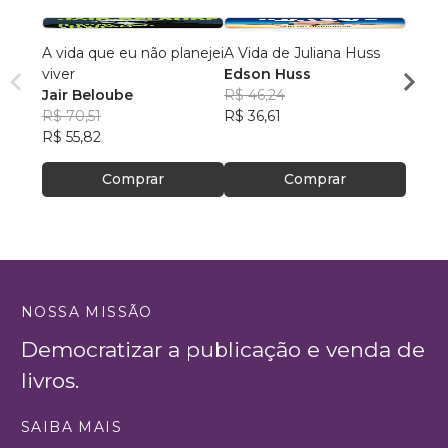
A vida que eu não planejei
A Vida de Juliana Huss
Uma E
viver
Edson Huss
Propó
Jair Beloube
R$ 46,24
Maria
R$ 70,51
R$ 36,61
R$ 73
R$ 55,82
R$ 58
Comprar
Comprar
NOSSA MISSÃO
Democratizar a publicação e venda de
livros.
SAIBA MAIS