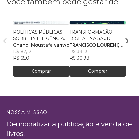
Você também pode gostar de
POLÍTICAS PÚBLICAS
TRANSFORMAÇÃO
A era 
SOBRE INTELIGÊNCIA
DIGITAL NA SAÚDE
artifi
ARTIFICIAL
Gnandi Moustafa yanwo
FRANCISCO LOURENÇO
econ
Eliés
R$ 82,12
DUARTE ARCE JUNIOR
R$ 39,13
R$ 66
R$ 65,01
R$ 30,98
R$ 52
Comprar
Comprar
NOSSA MISSÃO
Democratizar a publicação e venda de
livros.