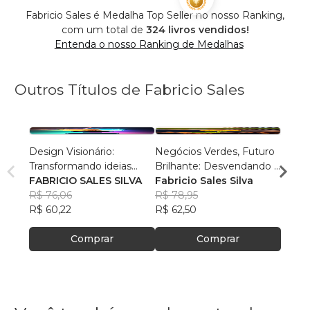
Fabricio Sales é Medalha Top Seller no nosso Ranking,
com um total de
324 livros vendidos!
Entenda o nosso Ranking de Medalhas
Outros Títulos de Fabricio Sales
Design Visionário:
Negócios Verdes, Futuro
O Cam
Transformando ideias
Brilhante: Desvendando o
Ilumi
comuns em negócios
FABRICIO SALES SILVA
Potencial Sustentável
Fabricio Sales Silva
Fabri
no
extraordinários
R$ 76,06
R$ 78,95
R$ 76
R$ 60,22
R$ 62,50
R$ 60
Comprar
Comprar