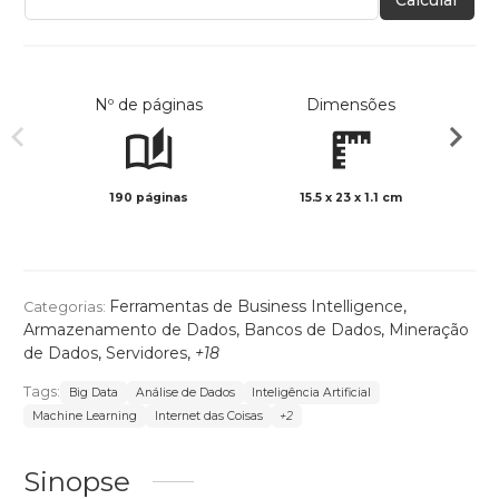
Nº de páginas
Dimensões
190 páginas
15.5 x 23 x 1.1 cm
Preto 
Ferramentas de Business Intelligence
,
Categorias:
Armazenamento de Dados
,
Bancos de Dados
,
Mineração
de Dados
,
Servidores
,
+18
Tags:
Big Data
Análise de Dados
Inteligência Artificial
Machine Learning
Internet das Coisas
+2
Sinopse