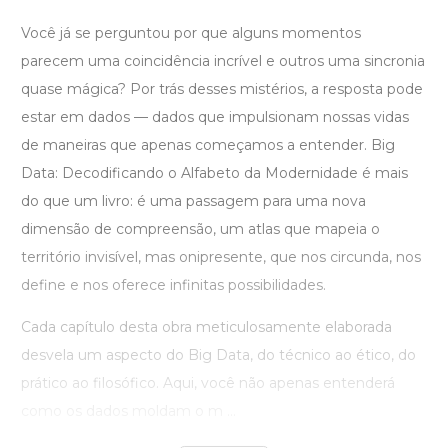
Você já se perguntou por que alguns momentos
parecem uma coincidência incrível e outros uma sincronia
quase mágica? Por trás desses mistérios, a resposta pode
estar em dados — dados que impulsionam nossas vidas
de maneiras que apenas começamos a entender. Big
Data: Decodificando o Alfabeto da Modernidade é mais
do que um livro: é uma passagem para uma nova
dimensão de compreensão, um atlas que mapeia o
território invisível, mas onipresente, que nos circunda, nos
define e nos oferece infinitas possibilidades.
Cada capítulo desta obra meticulosamente elaborada
desvela um aspecto do Big Data, do técnico ao ético, do
prático ao filosófico. Aqui, você não apenas entenderá
como os dados moldam o m ...