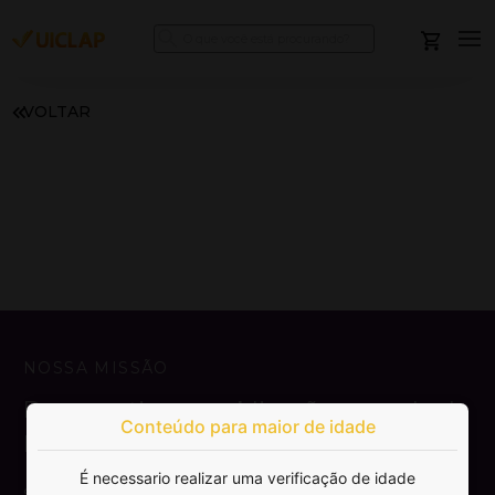
VOLTAR
NOSSA MISSÃO
Democratizar a publicação e venda de
Conteúdo para maior de idade
livros.
É necessario realizar uma verificação de idade
SAIBA MAIS